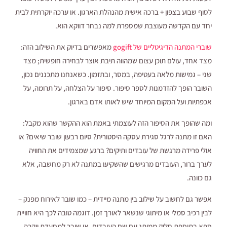
לסוף שבוע בצפון + ברכה אישית מהנהלת הארגון. או ערכה יוקרתית לבית
יחד עם הקדשה מעוצבת שמספרת למה נבחר דווקא הוא.
שוברי המתנה הדיגיטליים של gogift
מאפשרים בדיוק את השילוב הזה:
מצד אחד, עולם תוכן עצום שמהווה תיבת אוצר לבחירה חופשית; מצד
שני – גמישות מלאה בעטיפה, במסר, ובתזמון. כשאנחנו מתכננים נכון,
השובר הופך להזדמנות לספר סיפור. סיפור על הצלחה, על תרומה, על
אכפתיות ועל המקום המיוחד שיש לאותו אדם בארגון.
ומה שהופך את הסיפור הזה לעוצמתי באמת הוא ההקשר שהוא מקבל:
האם זו מתנה לרגל סגירת עסקה היסטורית? סיום רבעון שובר שיאים? או
אולי פרידה מרגשת של עובדים ותיקים? ברגע שמצמידים את החוויה
לערך ברור, העובדים מרגישים שהשקיעו במתנה לא רק מחשבה, אלא
גם כוונה.
אפשר גם לחשוב על שילוב בין מתנה מיידית – כמו שובר לאירוח מפנק –
לבין רכיב סמלי או מיתוגי שנשאר לאורך זמן. דוגמה טובה לכך היא חוויית
ספא בתוספת חלוק ממותג עם שם העובדים, או שובר למסעדת יוקרה