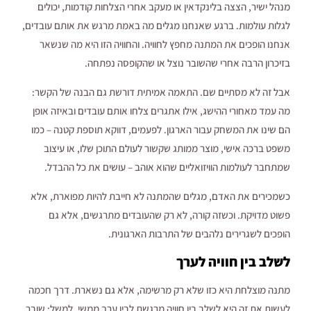
מנהל ישיר, הצצה בלינקדאין או מעקב אחרי הצלחות קודמות, יכולים
לגלות עולמות. ברגע שאנחנו מגלים מה באמת מרגש את אותם עובדים,
אנחנו הופכים את המתנה מחפץ לחוויה. והחוויה הזו היא מה שנשאר
בזיכרון הרבה אחרי שהשובר נוצל או שהקופסה נפתחה.
אבל זה לא מסתיים שם. התאמה אמיתית דורשת גם הבנה של הקשר:
מה עמד מאחורי ההישג, אילו אתגרים צלחו אותם עובדים ובאיזה אופן
הם שינו את המשחק עבור הארגון. לפעמים, דווקא תוספת קטנה – כמו
משפט ברכה אישי, מוצר ממותג שקשור לעולם התוכן שלו, או עיצוב
שמתחבר לעולמות הוויזואליים שהוא אוהב – עושים את כל ההבדל.
כשמכירים את האדם, מגלים שהמתנה לא חייבת להיות מפוארת, אלא
פשוט מדויקת. וכשזה קורה, לא רק שהעובדים מתרגשים, אלא גם
הופכים לשגרירים נלהבים של התרבות הארגונית.
לשלב בין חוויה לערך
מתנה מוצלחת היא כזו שלא רק מרשימה, אלא גם נשארת. דרך חכמה
לעשות את זה היא לשלב בין חוויה מרגשת לבין ערך ממשי. למשל: שובר