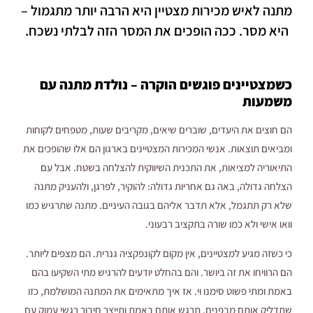
מתנה לאיש מכירות מצטיין היא הרבה יותר מתגמול –
היא מסר. ככה הופכים את המסר הזה לבלתי נשכח.
כשמצטיינים פוגשים הוקרה – נולדת מתנה עם
משמעות
הם חוצים את היעדים, שוברים שיאים, מקריבים שעות, מטפחים לקוחות
ומביאים תוצאות. אנשי המכירות המצטיינים בארגון הם אלו שהופכים את
התיאוריה למציאות, את התכנית השיווקית להצלחה בשטח. אבל עם
הצלחה גדולה, באה גם אחריות גדולה: להוקיר, לפרגן, ולהעניק מתנה
שלא רק תתגמל, אלא תדבר אליהם בגובה העיניים. מתנה שתרגיש כמו
וואו אישי ולא כמו שורה בתקציב רבעוני.
כי כשזה מגיע למצטיינים, אין מקום לקונפקציה גנרית. הם מצפים ליותר.
הם הרוויחו את זה ביושר. והם בהחלט יודעים להרגיש מתי השקיעו בהם
באמת ומתי פשוט סימנו וי. אז איך מתאימים את המתנה המושלמת, כזו
שתדליק אותם מבפנים, תרגש אותם באמת ותייצר חיבור רגשי עמוק עם