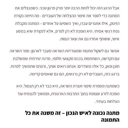
אבל הרגע הזה יכול להיות הרבה יותר מרק פרגון טכני. כשמנצלים את
המתנה כדי לספר את סיפור ההצלחה של העובדים - מה הייתה נקודת
הזינוק, אילו אתגרים עברו, ואיך השפיעו על אחרים – המתנה מקבלת
נפח רגשי אמיתי. היא הופכת לא רק לפרס, אלא לנקודת שיא במסע
אישי, שסוחף אחריו גם את שאר הצוות.
אפשר גם לשקול מתנות שמעודדות השראה מעבר לארגון: ספר השראה
עם הקדשה, השתתפות בכנס מקצועי חלומי, סדנה יצירתית שמשלבת
תוכן ופאן, כל אלה משדרים: אנחנו רואים אותך, ורוצים שתמשיך לפרוח.
ברגע כזה, העובדים לא רק נרגשים, הם גם שואפים קדימה.
כשמתנה מספרת סיפור ויוצרת השראה, היא כבר לא רק תגמול. היא
הופכת לזרע שצומח בתוך התרבות הארגונית, וממשיך להצמיח עוד
הצלחות בעתיד.
מתנה נכונה לאיש הנכון – זה משנה את כל
התמונה