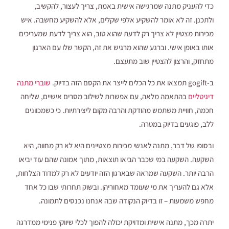
כדי להעניק מתנה שמרגישה אישית באמת, צריך לעצור, להקשיב,
ולתכנן. זה לא אומר להשקיע אלפי שקלים, אלא להשקיע מחשבה. איש
מכירות מצטיין לא צריך רק לדעת שהוא טוב, הוא צריך לדעת שמעריכים
אותו באופן אישי. וברגע שהוא מרגיש את זה, הקשר שלו עם הארגון
מתחזק, והרצון להצטיין שוב מתעצם.
ב-gogift תמצאו את כל הכלים לייצר את הקסם הזה בדיוק.
שוברי מתנה
דיגיטליים
בהתאמה מלאה, עם אפשרות לשילוב מסרים אישיים, שליחה
חכמה, חוויית משתמש מהודקת והרבה מקום ליצירתיות. כי כשמכוונים
ללב, פוגעים בדיוק במטרה.
ובסופו של דבר, מתנה לאנשי מכירות מצטיינים היא לא רק מחווה, היא
השקעה. השקעה במי שכבר הביאו תוצאות, מתוך אמונה שהם עוד יביאו
הרבה יותר. השקעה שמראה שבארגון הזה יודעים לא רק למדוד הצלחות,
אלא גם להעריך את מי שעומד מאחוריהן. ובשוק תחרותי שבו כל אחד
מחפש משמעות – זו בדיוק הנקודה שבה אנחנו נכנסים לתמונה.
יתרה מכך, מתנה אישית ומדויקת יכולה להפוך לכלי שיווקי פנימי ממדרגה