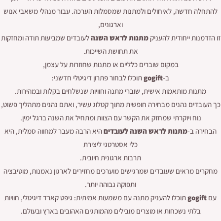
להתחלה חדשה, לאיחולים ולמתנות שמסמלות הערכה. עבור מנהלי משאבי אנוש
וארגונים,
זו הזדמנות ייחודית להעניק
מתנות לראש השנה
לעובדים שמביעות תודה ומחזקות
את תחושת השייכות.
במקום שוברים כלליים או מתנות שחוזרות על עצמן,
ב-
gogift
תוכלו לבחור פתרון דיגיטלי חדשני:
מתנות מותאמות אישית, שוברי מתנה וחוויות שנשלחים בקלות ובמהירות.
כך העובדים נהנים מבחירה חופשית מתוך קטלוג עשיר, ואתם נהנים מתהליך פשוט,
נוח ויוקרתי שמחזק את הקשר עם הצוות ומתחיל את השנה ברגל ימין.
הבחירה ב-
מתנות לראש השנה לעובדים
היא הרבה מעבר למחווה סמלית, היא
כלי אסטרטגי ליצירת
תרבות ארגונית חיובית.
מחקרים מראים שעובדים שמרגישים מוערכים מחזירים לארגון נאמנות, מוטיבציה
ותפוקה גבוהה יותר.
עם
gogift
תוכלו להעניק מתנה עם משמעות אמיתית: גיפט קארד דיגיטלי, חוויות
בלתי נשכחות או מוצרים מובילים מהמותגים האהובים בארץ ובעולם.