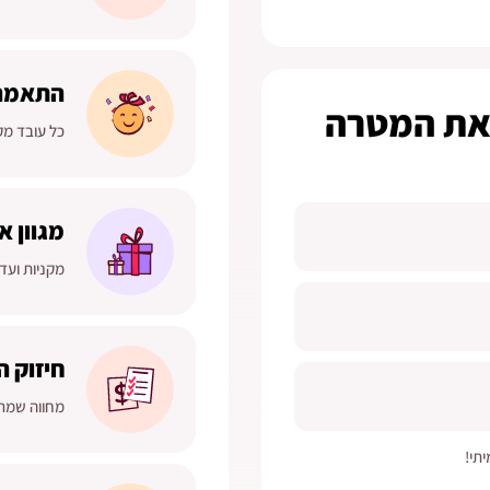
התאמה 
 את המטרה
כל עובד מק
מגוון א
מקניות ועד 
חיזוק ה
מחווה שמר
תי!