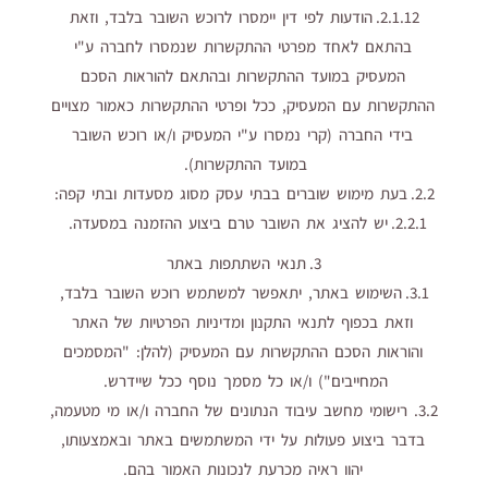
2.1.12. הודעות לפי דין יימסרו לרוכש השובר בלבד, וזאת
בהתאם לאחד מפרטי ההתקשרות שנמסרו לחברה ע"י
המעסיק במועד ההתקשרות ובהתאם להוראות הסכם
ההתקשרות עם המעסיק, ככל ופרטי ההתקשרות כאמור מצויים
בידי החברה (קרי נמסרו ע"י המעסיק ו/או רוכש השובר
במועד ההתקשרות).
2.2. בעת מימוש שוברים בבתי עסק מסוג מסעדות ובתי קפה:
2.2.1. יש להציג את השובר טרם ביצוע ההזמנה במסעדה.
3. תנאי השתתפות באתר
3.1. השימוש באתר, יתאפשר למשתמש רוכש השובר בלבד,
וזאת בכפוף לתנאי התקנון ומדיניות הפרטיות של האתר
והוראות הסכם ההתקשרות עם המעסיק (להלן: "המסמכים
המחייבים") ו/או כל מסמך נוסף ככל שיידרש.
3.2. רישומי מחשב עיבוד הנתונים של החברה ו/או מי מטעמה,
בדבר ביצוע פעולות על ידי המשתמשים באתר ובאמצעותו,
יהוו ראיה מכרעת לנכונות האמור בהם.