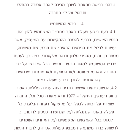
ויובהר: רכישה מהאתר לצורך מכירה לאחר אסורה בהחלט
ותבוטל על ידי החברה.
4. ‏ ‏ פרטי המשתמש
4.1. בעת ביצוע פעולת באתר מתחייב המשתמש להזין את
פרטיו האישיים, בכפוף להסכם ההתקשרות עם המעסיק, אשר
עשויים לכלול את הפרטים הבאים: שם פרטי, שם משפחה,
מספר ת. זהות, מספרי טלפון ודואר אלקטרוני. כמו- כן, לעתים
יידרש המשתמש למסור פרטים נוספים ככל שיידרשו על ידי
החברה ו/או מי מטעמה ו/או הספקים ו/או מוסדות פיננסיים
ו/או אחרים, לצורך ביצוע פעולה באתר.
4.2. הגשת פרטים אישיים כוזבים הינה עבירה פלילית כאמור
בחוק העונשין, התשל"ז- 1977 והיא אסורה מכל וכל. החברה
שומרת על זכותה לבטל, על פי שיקול דעתה הבלעדי, כל
פעולה באתר שנתגלתה ו/או שנחשדה כניסיון להונות, וכן
לנקוט בכל האמצעים המשפטיים ו/או האחרים העומדים
לרשותה כנגד משתמש המבצע פעולות אסורות, לרבות הגשת