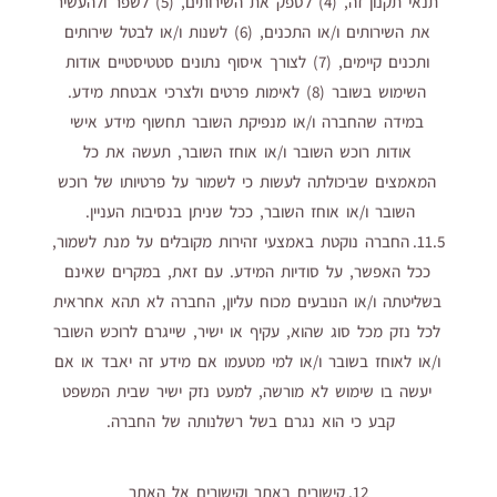
תנאי תקנון זה, (4) לספק את השירותים, (5) לשפר ולהעשיר
את השירותים ו/או התכנים, (6) לשנות ו/או לבטל שירותים
ותכנים קיימים, (7) לצורך איסוף נתונים סטטיסטיים אודות
השימוש בשובר (8) לאימות פרטים ולצרכי אבטחת מידע.
במידה שהחברה ו/או מנפיקת השובר תחשוף מידע אישי
אודות רוכש השובר ו/או אוחז השובר, תעשה את כל
המאמצים שביכולתה לעשות כי לשמור על פרטיותו של רוכש
השובר ו/או אוחז השובר, ככל שניתן בנסיבות העניין.
11.5. החברה נוקטת באמצעי זהירות מקובלים על מנת לשמור,
ככל האפשר, על סודיות המידע. עם זאת, במקרים שאינם
בשליטתה ו/או הנובעים מכוח עליון, החברה לא תהא אחראית
לכל נזק מכל סוג שהוא, עקיף או ישיר, שייגרם לרוכש השובר
ו/או לאוחז בשובר ו/או למי מטעמו אם מידע זה יאבד או אם
יעשה בו שימוש לא מורשה, למעט נזק ישיר שבית המשפט
קבע כי הוא נגרם בשל רשלנותה של החברה.
12. קישורים באתר וקישורים אל האתר