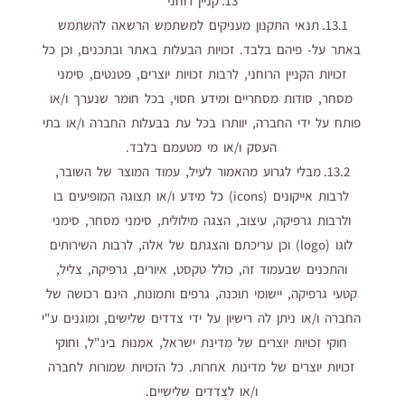
13. קניין רוחני
13.1. תנאי התקנון מעניקים למשתמש הרשאה להשתמש
באתר על- פיהם בלבד. זכויות הבעלות באתר ובתכנים, וכן כל
זכויות הקניין הרוחני, לרבות זכויות יוצרים, פטנטים, סימני
מסחר, סודות מסחריים ומידע חסוי, בכל חומר שנערך ו/או
פותח על ידי החברה, יוותרו בכל עת בבעלות החברה ו/או בתי
העסק ו/או מי מטעמם בלבד.
13.2. מבלי לגרוע מהאמור לעיל, עמוד המוצר של השובר,
לרבות אייקונים (icons) כל מידע ו/או תצוגה המופיעים בו
ולרבות גרפיקה, עיצוב, הצגה מילולית, סימני מסחר, סימני
לוגו (logo) וכן עריכתם והצגתם של אלה, לרבות השירותים
והתכנים שבעמוד זה, כולל טקסט, איורים, גרפיקה, צליל,
קטעי גרפיקה, יישומי תוכנה, גרפים ותמונות, הינם רכושה של
החברה ו/או ניתן לה רישיון על ידי צדדים שלישים, ומוגנים ע"י
חוקי זכויות יוצרים של מדינת ישראל, אמנות בינ"ל, וחוקי
זכויות יוצרים של מדינות אחרות. כל הזכויות שמורות לחברה
ו/או לצדדים שלישיים.