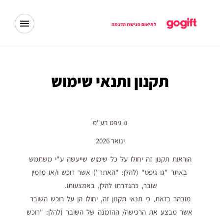
Term
an
Condition
לתיאום פגישת הדגמה
תקנון ותנאי שימוש
גו גיפט בע"מ
ינואר 2026
הוראות תקנון זה יחולו על כל שימוש שייעשה ע"י משתמש
באתר "גו גיפט" (להלן: "האתר") אשר רוכש ו/או מזמין
שובר, כהגדרתו להלן, באמצעותו.
מובהר בזאת, כי תנאי תקנון זה, יחולו הן על רוכש השובר
אשר מבצע את הרכישה/ ההזמנה של השובר (להלן: "רוכש