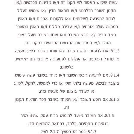
עושה שימוש האסור לפי תקנון זה ו/או מדיניות הפרטיות ו/או
תקנון השובר הרלבנטי ו/או הוראות הדין ו/או שימוש העלול
לגרום להפרעה לשירותים ו/או ללקוחות אחרים ו/או באופן
המהווה עוולה אזרחית ו/או עבירה פלילית ו/או באופן המעורר
חשד סביר ו/או רוכש השובר ו/או אוחז בשובר פועל באופן
הנוגד ו/או המפר את התנאים הקבועים בתקנון זה.
8.1.3. אם לדעתה רוכש השובר ו/או אוחז בשובר ביצע מעשה
או מחדל הפוגעים או העלולים לפגוע בה או בצדדים שלישיים
כלשהם;
8.1.4. אם לדעתה רוכש השובר ו/או אוחז בשובר עשה שימוש
בשובר לביצוע מעשה בלתי חוקי או כדי לאפשר, להקל, לסייע
או לעודד ביצועו של מעשה כזה;
8.1.5. אם רוכש השובר ו/או האוחז בשובר הפר הוראות תקנון
זה.
8.1.6. אם השובר מיועד למימוש בבית עסק שהינו מפר
בנסיבות מחמירות בלבד, בהתאם להוראות הדין.
8.1.7. כמפורט בסעיף 2.1.7 לעיל.