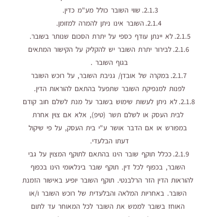
2.1.3. שווי השובר כולל מע"מ כדין.
2.1.4. השובר אינו ניתן להמרה למזומן.
2.1.5. לא יינתן עודף כספי על יתרת הסכום שנותר בשובר.
2.1.6. לבירור יתרת השובר יש להקליק על הקישור המתאים
בגוף השובר .
2.1.7. במקרה של אובדן/ גניבת השובר, על רוכש השובר
לפנות למנפיקת השובר שתפעל בהתאם להוראות הדין.
2.1.8. לא ניתן לעשות שימוש בשובר על מנת לשלם חוב קודם
לבית העסק או לשלם תשר (טיפ), אלא אם צוין אחרת
במפורש או אם הדבר אושר ע"י בית העסק, על פי שיקול
דעתו הבלעדי.
2.1.9. ככלל תוקף שובר הינו בהתאם לתוקף המצוין על גבי
השובר, בכפוף לכל דין. תוקף שובר בינלאומי הינו בכפוף
להוראות הדין הזר הרלבנטי. תוקף השובר יופיע באישור הזמנת
השובר. באחריות המלאה והבלעדית של רוכש השובר ו/או
האוחז בשובר לממש את השובר לכל המאוחר עד לתום