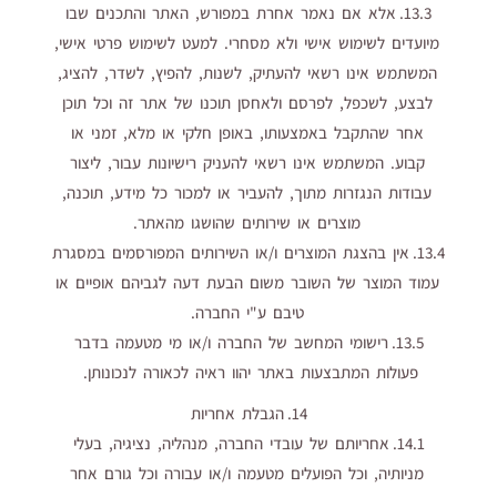
13.3. אלא אם נאמר אחרת במפורש, האתר והתכנים שבו
מיועדים לשימוש אישי ולא מסחרי. למעט לשימוש פרטי אישי,
המשתמש אינו רשאי להעתיק, לשנות, להפיץ, לשדר, להציג,
לבצע, לשכפל, לפרסם ולאחסן תוכנו של אתר זה וכל תוכן
אחר שהתקבל באמצעותו, באופן חלקי או מלא, זמני או
קבוע. המשתמש אינו רשאי להעניק רישיונות עבור, ליצור
עבודות הנגזרות מתוך, להעביר או למכור כל מידע, תוכנה,
מוצרים או שירותים שהושגו מהאתר.
13.4. אין בהצגת המוצרים ו/או השירותים המפורסמים במסגרת
עמוד המוצר של השובר משום הבעת דעה לגביהם אופיים או
טיבם ע"י החברה.
13.5. רישומי המחשב של החברה ו/או מי מטעמה בדבר
פעולות המתבצעות באתר יהוו ראיה לכאורה לנכונותן.
14. הגבלת אחריות
14.1. אחריותם של עובדי החברה, מנהליה, נציגיה, בעלי
מניותיה, וכל הפועלים מטעמה ו/או עבורה וכל גורם אחר