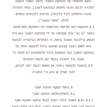
השם המסחרי של מנפיקת השובר, תיאור השובר המוצע
למכירה לרבות תנאי מימושו (בהתאם לצורך), מחיר המכירה
ותנאי התשלום (ככל ורלבנטי), ופרטים רלבנטיים נוספים
(להלן: "עמוד המוצר").
5.3. ההצעות ו/או מודעות הפרסומת של הספקים מפורסמים
באתר "as is" וכפי שנמסרו על ידי מנפיקת השובר ו/או בית
העסק ברלבנטי. מובהר בזאת, כי האחריות הבלעדית לנכונות
ו/או לאופן הצגת מצגים שהוצגו ביחס להצעות תחול על
מנפיקת השובר ו/או הספקים בלבד ולמשתמש לא תהיה כל
טענה נגד החברה בקשר עם נכונות המצגים.
5.4. בהצגת ההצעות באתר אין משום הבעת דעה לגביהן,
ולגבי אופיין או טיבן ע"י החברה.
6. ביטול עסקת הזמנת שובר
6.1. ביטול/החלפת הזמנת שובר
6.1.1. רוכש השובר בלבד רשאי לבטל עסקת הזמנת שובר
ובכפוף לכך שלא נעשה שימוש בשובר (כולו ו/או חלקו) וזאת