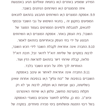
המידע שמופיע באתרים ו/או בחנויות שאליהם תגיע באמצעות
איזה מהמוצרים ו/או השירותים הניתנים בשובר.
9.9. אספקת המוצרים ו/או השירותים תתבצע בהתאם לתנאים
המופיעים בתקנון זה , בתנאי השימוש על גבי השובר ובכפוף
לתנאים, למגבלות ולסייגים המפורטים בעמוד המוצר של
השובר/ בית העסק באתר. אספקת המוצרים ו/או השירותים
תבוצע על ידי בתי העסק ובאחריותם בהתאם לאמור.
9.10. החברה אינה אחראית לקבלת השובר לידי רוכש השובר,
לרבות במקרים של שליחת דוא"ל לדואר זבל, תיבת דוא"ל
מלאה, קבלת שירותי דיוור בהתאם להוראות הדין ועוד.
האחריות לכך חלה על רוכש השובר בלבד.
9.11. החברה אינה אחראית לאיחור או עיכוב באספקת
השוברים בנסיבות של "כוח עליון" ו/או בנסיבות אחרות שאינן
בשליטתה, כגון: שביתות ו/או תקלות, לרבות אך לא רק
תקלות במערכות מחשוב, טלפון ו/או שירותי האינטרנט
וכיוצ"ב. כמו כן, עלולים להיווצר עיכובים במועדי האספקה
בשל ריבוי הזמנות ומשלוחים בימי מכירה מיוחדים. במקרה של