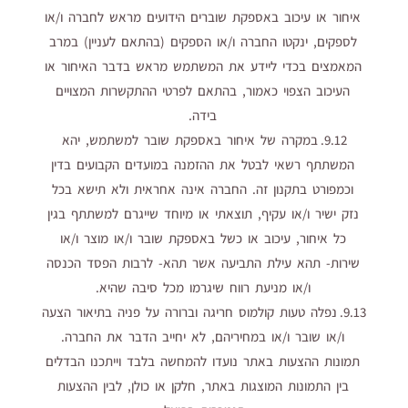
איחור או עיכוב באספקת שוברים הידועים מראש לחברה ו/או
לספקים, ינקטו החברה ו/או הספקים (בהתאם לעניין) במרב
המאמצים בכדי ליידע את המשתמש מראש בדבר האיחור או
העיכוב הצפוי כאמור, בהתאם לפרטי ההתקשרות המצויים
בידה.
9.12. במקרה של איחור באספקת שובר למשתמש, יהא
המשתתף רשאי לבטל את ההזמנה במועדים הקבועים בדין
וכמפורט בתקנון זה. החברה אינה אחראית ולא תישא בכל
נזק ישיר ו/או עקיף, תוצאתי או מיוחד שייגרם למשתתף בגין
כל איחור, עיכוב או כשל באספקת שובר ו/או מוצר ו/או
שירות- תהא עילת התביעה אשר תהא- לרבות הפסד הכנסה
ו/או מניעת רווח שיגרמו מכל סיבה שהיא.
9.13. נפלה טעות קולמוס חריגה וברורה על פניה בתיאור הצעה
ו/או שובר ו/או במחיריהם, לא יחייב הדבר את החברה.
תמונות ההצעות באתר נועדו להמחשה בלבד וייתכנו הבדלים
בין התמונות המוצגות באתר, חלקן או כולן, לבין ההצעות