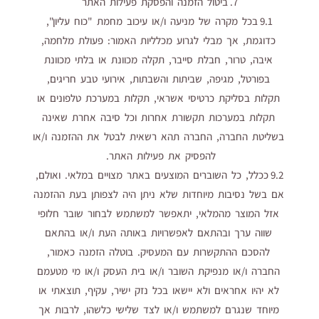
7. ביטול הזמנה והפסקת פעילות האתר
9.1 בכל מקרה של מניעה ו/או עיכוב מחמת "כוח עליון",
כדוגמת, אך מבלי לגרוע מכלליות האמור: פעולת מלחמה,
איבה, טרור, חבלת סייבר, תקלה מכוונת או בלתי מכוונת
בפורטל, מגיפה, שביתות והשבתות, אירועי טבע חריגים,
תקלות בסליקת כרטיסי אשראי, תקלות במערכת טלפונים או
תקלות במערכות תקשורת אחרות וכל סיבה אחרת שאינה
בשליטת החברה, החברה תהא רשאית לבטל את ההזמנה ו/או
להפסיק את פעילות האתר.
9.2 ככלל, כל השוברים המוצעים באתר מצויים במלאי. ואולם,
אם בשל נסיבות מיוחדות שלא ניתן היה לצפותן בעת ההזמנה
אזל המוצר מהמלאי, יתאפשר למשתמש לבחור שובר חלופי
שווה ערך ובהתאם לאפשרויות באותה העת ו/או בהתאם
להסכם ההתקשרות עם המעסיק. בוטלה הזמנה כאמור,
החברה ו/או מנפיקת השובר ו/או בית העסק ו/או מי מטעמם
לא יהיו אחראים ולא יישאו בכל נזק ישיר, עקיף, תוצאתי או
מיוחד שנגרם למשתמש ו/או לצד שלישי כלשהו, לרבות אך