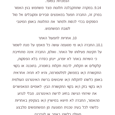
הנמכרות בפועל.
9.14. במקרה שתתקבלנה תלונות מצד משתמש בגין האמור
בפרק זה, החברה תפעל במאמצים סבירים ומקובלים אל מול
הספקים בכדי לנסות ולפתור את התלונות באופן המיטבי
לטובת המשתמש.
10. אחריות לתפעול האתר
10.1. החברה ו/או מי מטעמה עושה כל מאמץ על מנת לשמור
על תקינות פעילותו של האתר. ואולם, החברה אינה מתחייבת
כי השירות באתר לא יופרע, יינתן כסדרו בלא הפסקות,
קלקולים או תקלות, לרבות תקלות בחומרה, בתוכנה או בקווי
התקשורת ו/או בממשק לפלטפורמה, והיא לא תהיה אחראית
באופן כלשהו לתקלות ו/או שיבושים ברשת האינטרנט העולמית
ו/או בקווי בזק ו/או בקווי התקשורת הבין- לאומיים המאפשרים
את שירותי הגישה בחיוג לרשת האינטרנט. מבלי לגרוע
מהאמור, החברה לא תישא במישרין ו/או בעקיפין באחריות
כלשהי לכל בעיה טכנית המונעת מן המשתמשים מלבצע
פעולה כלשהי באתר או לעדכנה.