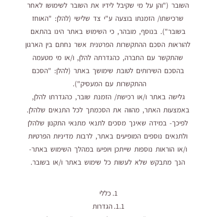
השובר ("והן על מי שקיבל לידיו את השובר לשימושו לאחר
שרכישתו/ הזמנתו בוצעה ע"י צד שלישי (להלן: "האוחז
בשובר"). בנוסף, מובהר, כי השימוש באתר הינו בהתאם
להוראות הסכם ההתקשרות הפרטנית אשר נחתם בין הארגון
שהתקשר עם החברה, כהגדרתה להלן, ו/או מי מטעמה
בהסכם השירותים לטובת שימושך באתר (להלן: "הסכם
ההתקשרות עם המעסיק").
גלישה באתר ו/או רכישת/ הזמנת שובר, כהגדרתו להלן,
באמצעות האתר, מהווה את הסכמתך לכל התנאים שלהלן.
לפיכך- במידה שאינך מסכים לתנאי מתנאי התקנון שלהלן
ולתנאים נוספים המופיעים באתר, לרבות מדיניות הפרטיות
ו/או הוראות נוספות שייתכן ויופיעו במהלך השימוש באתר-
הנך מתבקש שלא לעשות כל שימוש באתר ו/או בשובר.
1. כללי
1.1. הגדרות