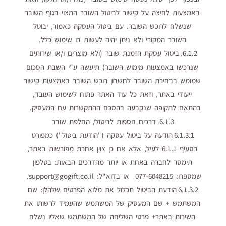
באמצעות לחיצה על קישור לביטול השובר המצוי בגוף השובר
שנשלח לרוכש השובר. עם ביטול העסקה כאמור, יבוטל
השובר המקורי ולא ניתן יהיה לעשות בו שימוש כלל.
6.1.2. ביטול עסקת הזמנת שובר (ולא מוצרים ו/או שירותים
שנרכשו באמצעות מימוש השובר) תיעשה ע"י השבת הסכום
שמומש בבחירת השובר לחשבון רוכש השובר באמצעות קישור
ייעודי באתר, וזאת כל עוד האתר פתוח לשימוש העובד,
בהתאם לתקופה שנקבעה בהסכם ההתקשרות עם המעסיק.
6.1.3. דרכים נוספות לביטול/ החלפת שובר
6.1.3.1 הודעה על ביטול עסקה ("הודעת ביטול") כמפורט
בסעיף 6.1.1 לעיל, אלא אם כן צוין אחרת מפורשות באתר,
תימסר לחברה באחת או יותר מהדרכים הבאות: בטלפון
שמספרו: 077-6048215 או בדוא"ל: support@gogift.co.il.
6.1.3.2 הודעת הביטול תכלול את מלוא הפרטים שלהלן: שם
המשתמש + שם המעסיק של המשתמש שהעמיד לרשותו את
השירות באתר+ פרטי השליחה של המשתמש שאליו נשלח