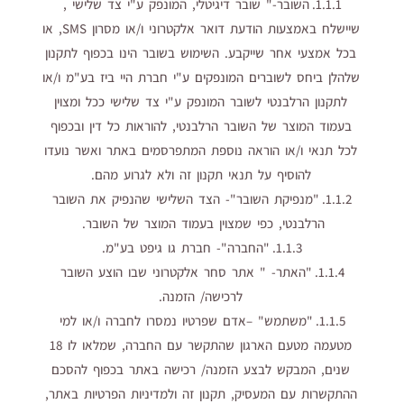
1.1.1. השובר-" שובר דיגיטלי, המונפק ע"י צד שלישי ,
שיישלח באמצעות הודעת דואר אלקטרוני ו/או מסרון SMS, או
בכל אמצעי אחר שייקבע. השימוש בשובר הינו בכפוף לתקנון
שלהלן ביחס לשוברים המונפקים ע"י חברת היי ביז בע"מ ו/או
לתקנון הרלבנטי לשובר המונפק ע"י צד שלישי ככל ומצוין
בעמוד המוצר של השובר הרלבנטי, להוראות כל דין ובכפוף
לכל תנאי ו/או הוראה נוספת המתפרסמים באתר ואשר נועדו
להוסיף על תנאי תקנון זה ולא לגרוע מהם.
1.1.2. "מנפיקת השובר"- הצד השלישי שהנפיק את השובר
הרלבנטי, כפי שמצוין בעמוד המוצר של השובר.
1.1.3. "החברה"- חברת גו גיפט בע"מ.
1.1.4. "האתר- " אתר סחר אלקטרוני שבו הוצע השובר
לרכישה/ הזמנה.
1.1.5. "משתמש" –אדם שפרטיו נמסרו לחברה ו/או למי
מטעמה מטעם הארגון שהתקשר עם החברה, שמלאו לו 18
שנים, המבקש לבצע הזמנה/ רכישה באתר בכפוף להסכם
ההתקשרות עם המעסיק, תקנון זה ולמדיניות הפרטיות באתר,