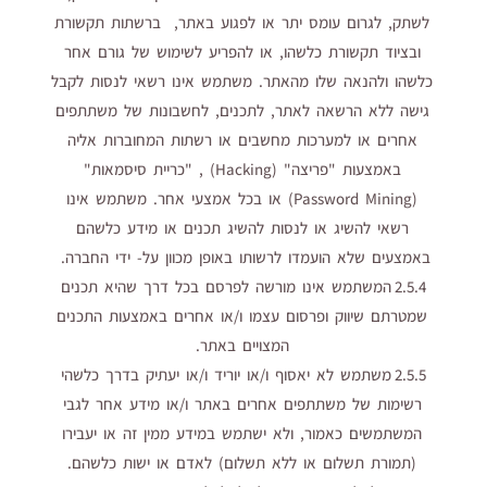
לשתק, לגרום עומס יתר או לפגוע באתר, ברשתות תקשורת
ובציוד תקשורת כלשהו, או להפריע לשימוש של גורם אחר
כלשהו ולהנאה שלו מהאתר. משתמש אינו רשאי לנסות לקבל
גישה ללא הרשאה לאתר, לתכנים, לחשבונות של משתתפים
אחרים או למערכות מחשבים או רשתות המחוברות אליה
באמצעות "פריצה" (Hacking) , "כריית סיסמאות"
(Password Mining) או בכל אמצעי אחר. משתמש אינו
רשאי להשיג או לנסות להשיג תכנים או מידע כלשהם
באמצעים שלא הועמדו לרשותו באופן מכוון על- ידי החברה.
2.5.4 המשתמש אינו מורשה לפרסם בכל דרך שהיא תכנים
שמטרתם שיווק ופרסום עצמו ו/או אחרים באמצעות התכנים
המצויים באתר.
2.5.5 משתמש לא יאסוף ו/או יוריד ו/או יעתיק בדרך כלשהי
רשימות של משתתפים אחרים באתר ו/או מידע אחר לגבי
המשתמשים כאמור, ולא ישתמש במידע ממין זה או יעבירו
(תמורת תשלום או ללא תשלום) לאדם או ישות כלשהם.