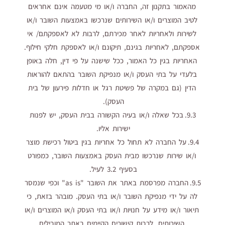
מהאמור בתקנון זה, החברה ו/או מי מטעמה אינם אחראים
לטיב המוצרים ו/או השירותים שנרכשו באמצעות השובר ו/או
לשירות ולאחריות לאחר מכירתם, לרבות לא לאספקתם/ אי
אספקתם, לאחריות בגינם, תיקונם ו/או לאספקת חלקי חילוף.
האחריות בגין כל האמור, ככל שישנה על פי דין, חלה באופן
בלעדי על בתי העסק ו/או מנפיקת השובר בהתאם להוראות
הדין (גם במקרה של פשיטת רגל או חדלות פירעון של בית
העסק).
9.3. בכל שאלה ו/או בעיה הקשורה בבית העסק, יש לפנות
ישירות אליו.
9.4. על החברה לא תחול כל אחריות בגין ביטול רכישת מוצר
ו/או שירות שנרכשו מבית העסק באמצעות השובר, כמפורט
בסעיף 3.2 לעיל.
9.5. החברה מפרסמת באתר את השובר "as is" וכפי שנמסר
לה על ידי מנפיקת השובר ו/או בתי העסק. מובהר בזאת, כי
תיאור ו/או מידע על חנויות ו/או בתי העסק ו/או המוצרים ו/או
השירותים, לרבות קישורים הקיימים באתר המובילים