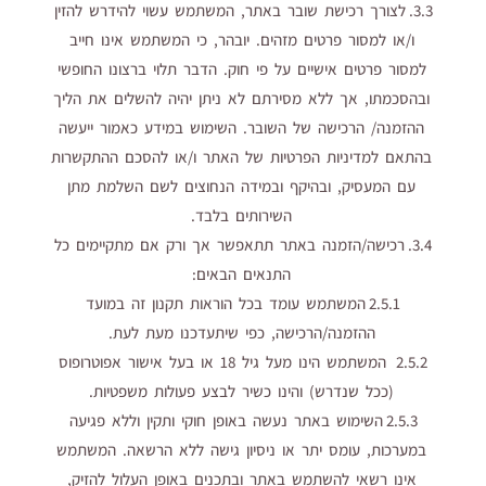
3.3. לצורך רכישת שובר באתר, המשתמש עשוי להידרש להזין
ו/או למסור פרטים מזהים. יובהר, כי ‏המשתמש אינו חייב
למסור פרטים אישיים על פי חוק. הדבר תלוי ברצונו החופשי
ובהסכמתו, אך ללא מסירתם לא ניתן יהיה להשלים את הליך
ההזמנה/ הרכישה של השובר. השימוש במידע כאמור ייעשה
בהתאם למדיניות הפרטיות של האתר ו/או להסכם ההתקשרות
עם המעסיק, ובהיקף ובמידה הנחוצים לשם השלמת מתן
השירותים בלבד.
3.4. רכישה/הזמנה באתר תתאפשר אך ורק אם מתקיימים כל
התנאים הבאים:
2.5.1 המשתמש עומד בכל הוראות תקנון זה במועד
ההזמנה/הרכישה, כפי שיתעדכנו מעת לעת.
2.5.2 ‏ המשתמש הינו מעל גיל 18 או בעל אישור אפוטרופוס
(ככל שנדרש) והינו כשיר לבצע פעולות משפטיות.
2.5.3 ‏‏השימוש באתר נעשה באופן חוקי ותקין וללא פגיעה
במערכות, עומס יתר או ניסיון גישה ללא הרשאה. המשתמש
אינו רשאי להשתמש באתר ובתכנים באופן העלול להזיק,