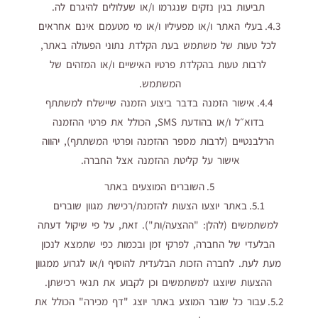
תביעות בגין נזקים שנגרמו ו/או שעלולים להיגרם לה.
4.3. בעלי האתר ו/או מפעיליו ו/או מי מטעמם אינם אחראים
לכל טעות של משתמש בעת הקלדת נתוני הפעולה באתר,
לרבות טעות בהקלדת פרטיו האישיים ו/או המזהים של
המשתמש.
4.4. ‏אישור הזמנה בדבר ביצוע הזמנה שיישלח למשתתף
בדוא״ל ו/או בהודעת SMS, הכולל את פרטי ההזמנה
הרלבנטיים (לרבות מספר ההזמנה ופרטי המשתתף), יהווה
אישור על קליטת ההזמנה אצל החברה.
5. השוברים המוצעים באתר
5.1. באתר יוצעו הצעות להזמנת/רכישת מגוון שוברים
למשתמשים (להלן: "ההצעה/ות"). זאת, על פי שיקול דעתה
הבלעדי של החברה, לפרקי זמן ובכמות כפי שתמצא לנכון
מעת לעת. לחברה הזכות הבלעדית להוסיף ו/או לגרוע ממגוון
ההצעות שיוצגו למשתמשים וכן לקבוע את תנאי רכישתן.
5.2. עבור כל שובר המוצע באתר יוצג "דף מכירה" הכולל את