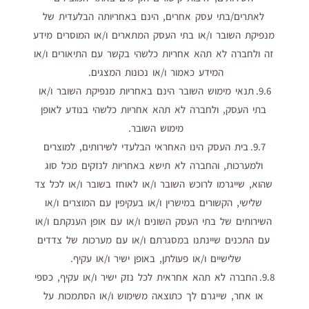
לאתרים/בתי עסק אחרים, הינם באחריותה הבלעדית של
מנפיקת השובר ו/או בתי העסק המתארים ו/או המוסרים מידע
זה ולחברה לא תהא אחריות כלשהי בקשר עם התיאורים ו/או
המידע כאמור ו/או נכונות המצגים.
9.6. תנאי מימוש השובר הינם באחריות מנפיקת השובר ו/או
בתי העסק, ולחברה לא תהא אחריות כלשהי בנודע לאופן
מימוש השובר.
9.7. בית העסק הינו האחראי הבלעדי לשירותים, למוצרים
ולמערכות, והחברה לא תישא באחריות לנזקים מכל סוג
שהוא, שייגרמו לרוכש השובר ו/או לאוחז בשובר ו/או לכל צד
שלישי, הקשורים במישרין ו/או בעקיפין עם המוצרים ו/או
השירותים של בתי העסק השונים ו/או עם אופן הענקתם ו/או
עם התכנים שיינתנו במסגרתם ו/או עם מערכות של צדדים
שלישיים ו/או פעולתן, באופן ישיר ו/או עקיף.
9.8. החברה לא תהא אחראית לכל נזק ישיר ו/או עקיף, כספי
או אחר, שייגרם לך כתוצאה משימוש ו/או הסתמכות על