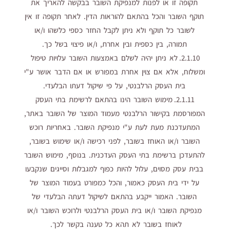
תקופה זו או לפנות למנפיקת השובר בבקשה להאריך את
תוקף השובר והכל בהתאם להוראות הדין. לאחר תקופה זו אין
לשובר כל תוקף ולא ניתן לקבל החזר כספי כלשהו ו/או
תמורה, בין כספית ובין אחרת, ו/או פיצוי בשל כך.
2.1.10. לא ניתן יהיה לשלם באמצעות השובר עלויות טיפול
ומשלוח, אלא אם צוין אחרת במפורש או אם הדבר אושר ע"י
בית העסק הרלבנטי, על פי שיקול דעתו הבלעדי.
2.1.11. מימוש השובר הינו בהתאם לרשימת בתי העסק
המפורסמת בקישור הרלבנטי מעמוד המוצר של השובר באתר,
המתעדכנת מעת לעת ע"י מנפיקת השובר. באחריות רוכש
השובר ו/או האוחז בשובר, לפני רכישה ו/או שימוש בשובר,
להתעדכן ברשימת בתי העסק העדכנית. בנוסף, מימוש השובר
בבית עסק מסוים, עלול להיות כפוף למגבלות וסייגים שנקבעו
על ידי בית העסק כאמור, והכל כמפורט בעמוד המוצר של
השובר. האמור ייקבע בהתאם לשיקול דעתה הבלעדי של
מנפיקת השובר ו/או בית העסק הרלבנטי ולרוכש השובר ו/או
לאוחז בשובר לא תהא כל טענה בקשר לכך.