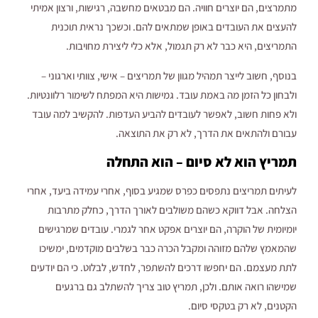
מתמרצים, הם יוצרים חוויה. הם מבטאים מחשבה, רגישות, ורצון אמיתי
להעצים את העובדים באופן שמתאים להם. וכשכך נראית תוכנית
התמריצים, היא כבר לא רק תגמול, אלא כלי ליצירת מחויבות.
בנוסף, חשוב לייצר תמהיל מגוון של תמריצים – אישי, צוותי וארגוני –
ולבחון כל הזמן מה באמת עובד. גמישות היא המפתח לשימור רלוונטיות.
ולא פחות חשוב, לאפשר לעובדים להביע העדפות. להקשיב למה עובד
עבורם ולהתאים את הדרך, לא רק את התוצאה.
תמריץ הוא לא סיום – הוא התחלה
לעיתים תמריצים נתפסים כפרס שמגיע בסוף, אחרי עמידה ביעד, אחרי
הצלחה. אבל דווקא כשהם משולבים לאורך הדרך, כחלק מתרבות
יומיומית של הוקרה, הם יוצרים אפקט אחר לגמרי. עובדים שמרגישים
שהמאמץ שלהם מזוהה ומקבל הכרה כבר בשלבים מוקדמים, ימשיכו
לתת מעצמם. הם יחפשו דרכים להשתפר, לחדש, לבלוט. כי הם יודעים
שמישהו רואה אותם. ולכן, תמריץ טוב צריך להשתלב גם ברגעים
הקטנים, לא רק בטקסי סיום.