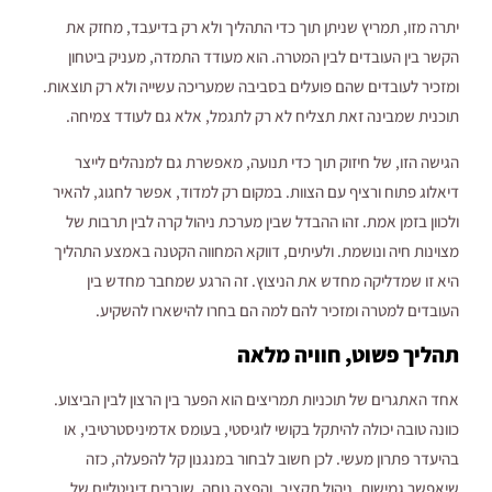
יתרה מזו, תמריץ שניתן תוך כדי התהליך ולא רק בדיעבד, מחזק את
הקשר בין העובדים לבין המטרה. הוא מעודד התמדה, מעניק ביטחון
ומזכיר לעובדים שהם פועלים בסביבה שמעריכה עשייה ולא רק תוצאות.
תוכנית שמבינה זאת תצליח לא רק לתגמל, אלא גם לעודד צמיחה.
הגישה הזו, של חיזוק תוך כדי תנועה, מאפשרת גם למנהלים לייצר
דיאלוג פתוח ורציף עם הצוות. במקום רק למדוד, אפשר לחגוג, להאיר
ולכוון בזמן אמת. זהו ההבדל שבין מערכת ניהול קרה לבין תרבות של
מצוינות חיה ונושמת. ולעיתים, דווקא המחווה הקטנה באמצע התהליך
היא זו שמדליקה מחדש את הניצוץ. זה הרגע שמחבר מחדש בין
העובדים למטרה ומזכיר להם למה הם בחרו להישארו להשקיע.
תהליך פשוט, חוויה מלאה
אחד האתגרים של תוכניות תמריצים הוא הפער בין הרצון לבין הביצוע.
כוונה טובה יכולה להיתקל בקושי לוגיסטי, בעומס אדמיניסטרטיבי, או
בהיעדר פתרון מעשי. לכן חשוב לבחור במנגנון קל להפעלה, כזה
שיאפשר גמישות, ניהול תקציב, והפצה נוחה. שוברים דיגיטליים של