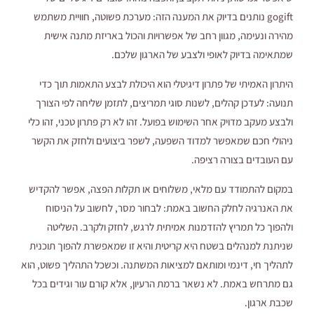
gogift נותנים בדיוק את המענה הזה: מערכת פשוטה, חוויית משתמש
מהירה ונעימה, מגוון רחב של אפשרויות והכול באריזת מתנה אישית
שמתאימה בדיוק לאופי ולצבע של הארגון שלכם.
היתרון האמיתי של פתרון דיגיטלי הוא היכולת לבצע התאמות תוך כדי
תנועה: לעדכן קהלים, לשנות סוגי תמריצים, לתזמן שליחה לפי הצורך
ולבצע מעקב מדויק אחר השימוש בפועל. זהו לא רק פתרון טכני, זהו כלי
ניהולי חכם שמאפשר למדוד השפעה, לשפר ביצועים ולחזק את הקשר
עם העובדים בצורה רציפה.
במקום להתמודד עם מלאי, משלוחים או תקלות הפצה, אפשר להקדיש
את האנרגיה לחלק החשוב באמת: לבחור מסר, לחשוב על הניסוח
ולהפוך כל תמריץ להזדמנות אמיתית לרגש, לחזק ולקרב. השליטה
שניתנת למנהלים בשטח היא קריטית והיא זו שמאפשרת להפוך תוכנית
לתהליך חי, דינמי ומותאם למציאות המשתנה. וכשכל התהליך פשוט, הוא
גם מתרחש באמת. לא נשאר ברמת הרעיון, אלא קורם עור וגידים בכל
שכבת ארגון.