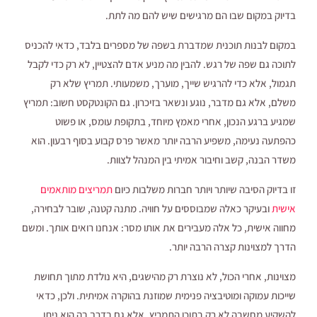
בדיוק במקום שבו הם מרגישים שיש להם מה לתת.
במקום לבנות תוכנית שמדברת בשפה של מספרים בלבד, כדאי להכניס
לתוכה גם שפה של רגש. להבין מה מניע אדם להצטיין, לא רק כדי לקבל
תגמול, אלא כדי להרגיש שייך, מוערך, משמעותי. תמריץ שלא רק
משלם, אלא גם מדבר, נוגע ונשאר בזיכרון. גם הקונטקסט חשוב: תמריץ
שמגיע ברגע הנכון, אחרי מאמץ מיוחד, בתקופת עומס, או פשוט
כהפתעה נעימה, משפיע הרבה יותר מאשר פרס קבוע בסוף רבעון. הוא
משדר הבנה, קשב וחיבור אמיתי בין המנהל לצוות.
זו בדיוק הסיבה שיותר ויותר חברות משלבות כיום
תמריצים מותאמים
אישית
ובעיקר כאלה שמבוססים על חוויה. מתנה קטנה, שובר לבחירה,
מחווה אישית, כל אלה מעבירים את אותו מסר: אנחנו רואים אותך. ומשם
הדרך למצוינות קצרה הרבה יותר.
מצוינות, אחרי הכול, לא נוצרת רק מהישגים, היא נולדת מתוך תחושת
שייכות עמוקה ומוטיבציה פנימית שמוזנת בהוקרה אמיתית. ולכן, כדאי
להשקיע מחשבה לא רק בתוכן התמריץ, אלא גם בדרך בה הוא ניתן.