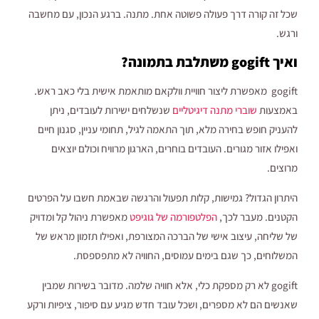
שכל זה קורה דרך פעולה פשוטה אחת. מתנה. ברגע הנכון, עם מחשבה
ורגש.
ואיך gogift משתלבת בתמונה?
gogift מאפשרת ליצור חוויית וולקאם מותאמת אישית בלי כאב ראש.
באמצעות
שוברי מתנה דיגיטליים
שנשלחים ישירות לעובדים, ניתן
להעניק חופש בחירה מלא, תוך התאמה לגיל, תחומי עניין, סגנון חיים
ואפילו אזור מגורים. העובדים בוחרים, הארגון מרוויח וכולם יוצאים
מרוצים.
היתרון הגדול? גמישות, קלות תפעול והרגשה שבאמת חשבו על הפרטים
הקטנים. מעבר לכך,
הפלטפורמה של גוגיפט
מאפשרת ניהול קל ומדויק
של שליחה, עיצוב אישי של הברכה המצורפת, ואפילו תזמון מראש של
המשלוחים, כך שגם בימים עמוסים, החוויה לא מתפספסת.
gogift לא רק מספקת כלי, אלא חוויה שלמה. מדובר בשירות שמבין
שאנשים הם לא מספרים, ושכל עובד חדש מגיע עם סיפור, ציפיות ורקע