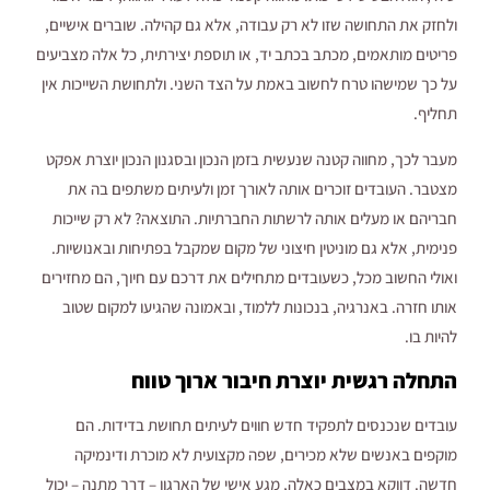
ולחזק את התחושה שזו לא רק עבודה, אלא גם קהילה. שוברים אישיים,
פריטים מותאמים, מכתב בכתב יד, או תוספת יצירתית, כל אלה מצביעים
על כך שמישהו טרח לחשוב באמת על הצד השני. ולתחושת השייכות אין
תחליף.
מעבר לכך, מחווה קטנה שנעשית בזמן הנכון ובסגנון הנכון יוצרת אפקט
מצטבר. העובדים זוכרים אותה לאורך זמן ולעיתים משתפים בה את
חבריהם או מעלים אותה לרשתות החברתיות. התוצאה? לא רק שייכות
פנימית, אלא גם מוניטין חיצוני של מקום שמקבל בפתיחות ובאנושיות.
ואולי החשוב מכל, כשעובדים מתחילים את דרכם עם חיוך, הם מחזירים
אותו חזרה. באנרגיה, בנכונות ללמוד, ובאמונה שהגיעו למקום שטוב
להיות בו.
התחלה רגשית יוצרת חיבור ארוך טווח
עובדים שנכנסים לתפקיד חדש חווים לעיתים תחושת בדידות. הם
מוקפים באנשים שלא מכירים, שפה מקצועית לא מוכרת ודינמיקה
חדשה. דווקא במצבים כאלה, מגע אישי של הארגון – דרך מתנה – יכול