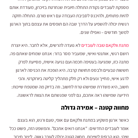
מספקת לעובדים נקודת התחלה חיובית שנחרטת בזיכרון, מעודדת אותם
להיות פתוחים, ולהיכנס לסביבת העבודה עם ראש מורם. התחלה חזקה
רגשית יכולה להשפיע על הדרך שבה הם תופסים את עצמם בתוך הארגון
למשך חודשים – ואפילו שנים.
מתנת וולקאם טובה לעובדים
לא נועדה להרשים, אלא לחבר. היא יוצרת
רושם רגשי, אותנטי ואישי, שמעביר מסר ברור: אנחנו שמחים שאתם פה.
מתנה כזו, שמגיעה בעטיפה חכמה ועם נגיעה אישית, מסייעת לפרק
חששות טבעיים ולבסס תחושת קרבה. היא הופכת את הכניסה לארגון
לרגע אישי, מחייך ונעים ולא רק חלק מתהליך קליטה ביורוקרטי. והכי
חשוב, היא משדרת שמישהו טרח לחשוב. וזה בדיוק מה שמטפח שייכות:
הידיעה שמישהו ראה אתכם, גם לפני שפגשתם את הצוות לראשונה.
מחווה קטנה – אמירה גדולה
כאשר ארגון משקיע במתנת וולקאם עם אופי, טעם ורגש, הוא בעצם
אומר לעובדים החדשים: "אנחנו רואים אתכם". והמשפט הזה, פשוט ככל
שיהי, הוא הבסיס לשייכות. מחווה קטנה יכולה לעורר גאווה, ליצור חיבור