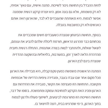
להיות ההבדל בין תחושת ניכור לשייכות. מתנה אישית, עם טאץ' אמיתי,
לא רק משמחת, אלא גם בונה אמון. היא יוצרת קרקע רגשית שממנה
אפשר לצמוח. היא מאותתת שהעובדים לא לבד, שהארגון רואה אותם
כאנשים ולא רק כמשבצות בטבלה.
בנוסף, תחושת הביטחון שנוצרת כשעובדים חשים שמכבדים את
נוכחותם כבר מהרגע הראשון, תורמת ליכולת שלהם להביע את עצמם,
לשאול שאלות, ולהתחבר לצוות בצורה אותנטית. התחלה רגשית חיובית
מהדהדת הלאה לאורך זמן, במעורבות, בלויאליות ובהשקעה ההדדית
שנוצרת בינם לבין הארגון.
המתנה הראשונית משמשת כמעין טקס קבלה, היא מבדילה את הארגון
מכל מקום אחר שבו עבדו בעבר, ומגדירה ציפיות הדדיות של אכפתיות
והקשבה. התחושה הזו מעצימה את הקשר, מגבירה את ההזדהות עם
הארגון ומכינ האת הקרקע למחויבות עמוקה ומתמשכת. בסופו של דבר,
תחושת השייכות הזו מתורגמת לביצועים, לשיתוף פעולה ולרצון לצמוח
בתוך הארגון, כי מי שמרגיש בבית, רוצה להישאר בו.