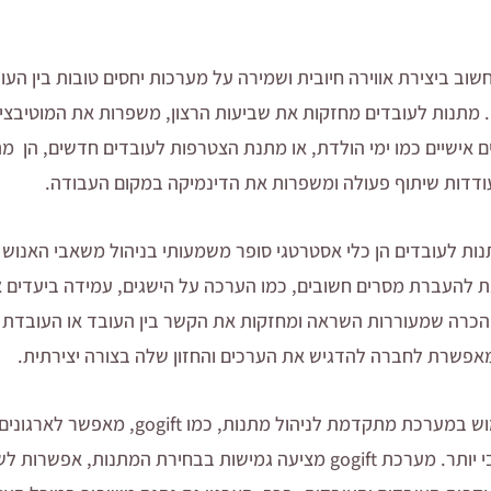
וב ביצירת אווירה חיובית ושמירה על מערכות יחסים טובות בין הע
מם. מתנות לעובדים מחזקות את שביעות הרצון, משפרות את המוטיבצ
ים אישיים כמו ימי הולדת, או מתנת הצטרפות לעובדים חדשים, הן
 מעודדות שיתוף פעולה ומשפרות את הדינמיקה במקום העבודה.
ות לעובדים הן כלי אסטרטגי סופר משמעותי בניהול משאבי האנוש ש
ת להעברת מסרים חשובים, כמו הערכה על הישגים, עמידה ביעדים או
כרה שמעוררות השראה ומחזקות את הקשר בין העובד או העובדת לא
אפשרת לחברה להדגיש את הערכים והחזון שלה בצורה יצירתית.
אז איך עושים את זה נכון? שימוש במערכת מתקדמת ל
המתנות ולהפוך אותו לאפקטיבי יותר. מערכת gogift מציעה גמישות בבחירת המ