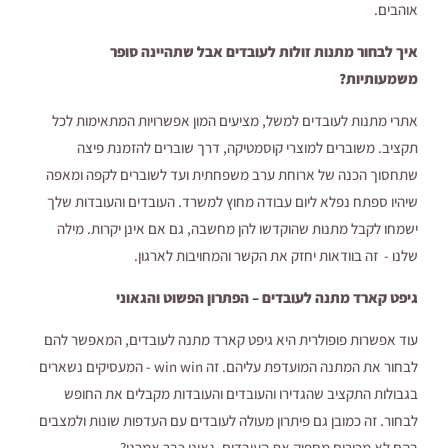
אוהבים.
איך לבחור מתנות זולות לעובדים אבל שתהיינה סופר
משמעותיות?
אתרי מתנות לעובדים למשל, מציעים המון אפשרויות המתאימות לכל
תקציב. משוברים למוצרי קוסמטיקה, דרך שוברים להזמנת פיצה
שתחסוך הכנה של ארוחת ערב משפחתית ועד לשוברים לקפה ומאפה
שיהיו ספתח נפלא ליום עבודה מחוץ למשרד. העובדים והעובדות שלך
ישמחו לקבל מתנות שהוקדשו להן מחשבה, גם אם אינן יקרות. מילה
שלנו - זה בוודאות יחזק את הקשר והמחויבות לארגון.
גיפט קארד מתנה לעובדים – הפתרון הפשוט והגאוני
עוד אפשרות פופולרית היא גיפט קארד מתנה לעובדים, המאפשר להם
לבחור את המתנה המועדפת עליהם. זה win win - המעסיקים נשארים
בגבולות התקציב שהגדירו והעובדים והעובדות מקבלים את החופש
לבחור. זה כמובן גם פיתרון מעולה לעובדים עם העדפות שונות ולמצבים
בהם לא מכירים מספיק את העובדים. גאוני כבר אמרנו?