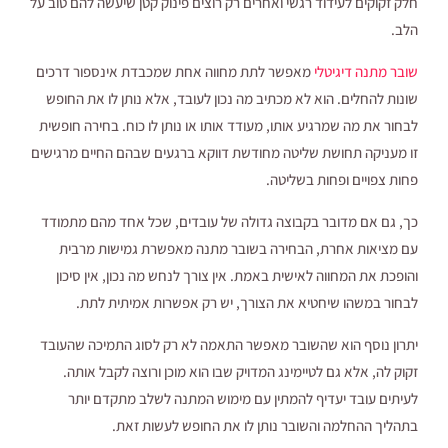
חלק זקוקים לעידוד רגשי ואחרים רק רוצים פינוק קטן שיעשה להם טוב על
הלב.
שובר מתנה דיגיטלי
מאפשר לתת מחווה אחת שמכבדת אינספור דרכים
שונות להחלים. הוא לא מכתיב מה נכון לעובד, אלא נותן לו את החופש
לבחור את מה שמרגיע אותו, מעודד אותו או נותן לו כוח. בחירה חופשית
זו מעניקה תחושת שליטה מחודשת דווקא ברגעים שבהם החיים מרגישים
פחות צפויים ופחות בשליטה.
כך, גם אם מדובר בקבוצה גדולה של עובדים, שכל אחד מהם מתמודד
עם מציאות אחרת, הבחירה בשובר מתנה מאפשרת גמישות מרבית
והופכת את המחווה לאישית באמת. אין צורך לנחש מה נכון, אין סיכון
לבחור במשהו שיחטיא את הצורך, יש רק אפשרות אמיתית לתת.
יתרון נוסף הוא שהשובר מאפשר התאמה לא רק לסוג התמיכה שהעובד
זקוק לה, אלא גם לטיימינג המדויק שבו הוא מוכן ורוצה לקבל אותה.
לעיתים עובד יעדיף להמתין עם מימוש המתנה לשלב מתקדם יותר
בתהליך ההחלמה והשובר נותן לו את החופש לעשות זאת.