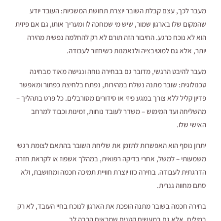
מעבר לכך, עצם קבלת השובר יוצרת תחושת המשכיות: העובד יודע
שהמקום שלו בארגון שמור, שיש מי שמחכה לו ומעריך אותו, גם אם פיזית
הוא לא נוכח כרגע. החיבור הזה תורם לא רק להחלמה נפשית מהירה
יותר, אלא גם למוטיבציה ולנאמנות כשיחזור לעבודה.
מעבר להיבט הרגשי, מדובר גם בבחירה נוחה ונגישה מאוד מבחינה
טכנולוגית: שובר מתנה נשלח במהירות, נפתח בלחיצת כפתור ומאפשר
פדיון קליל ללא צורך במגע פיזי או סידורים מסורבלים. כל פרט בתהליך –
מהשליחה ועד המימוש – משדר לעובד נוחות, זמינות וכבוד למרחב
האישי שלו.
יתרון נוסף הוא האפשרות לתזמן את שליחת השובר בהתאם לצומת רגשי
משמעותי – למשל, אחרי בדיקה רפואית, במהלך אשפוז או לקראת חזרה
הדרגתית לעבודה. בחירה כזו יוצרת חוויית תמיכה חכמה ומחושבת, ולא
סתם מחווה גנרית.
בחירה חכמה בשובר מתנה הופכת את הארגון לנוכח בחיי העובד, לא רק
במילים, אלא גם במעשים קטנים שמראים הרבה לב.