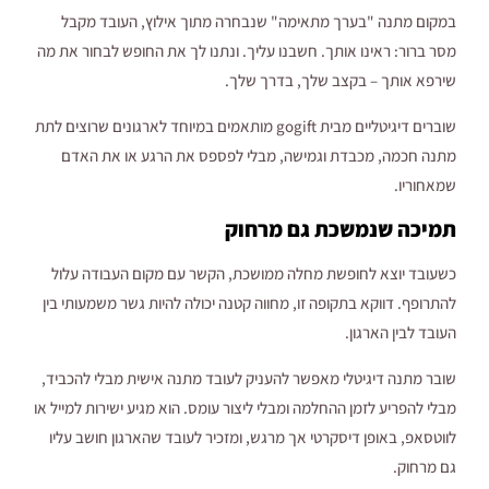
במקום מתנה "בערך מתאימה" שנבחרה מתוך אילוץ, העובד מקבל
מסר ברור: ראינו אותך. חשבנו עליך. ונתנו לך את החופש לבחור את מה
שירפא אותך – בקצב שלך, בדרך שלך.
שוברים דיגיטליים מבית gogift מותאמים במיוחד לארגונים שרוצים לתת
מתנה חכמה, מכבדת וגמישה, מבלי לפספס את הרגע או את האדם
שמאחוריו.
תמיכה שנמשכת גם מרחוק
כשעובד יוצא לחופשת מחלה ממושכת, הקשר עם מקום העבודה עלול
להתרופף. דווקא בתקופה זו, מחווה קטנה יכולה להיות גשר משמעותי בין
העובד לבין הארגון.
שובר מתנה דיגיטלי מאפשר להעניק לעובד מתנה אישית מבלי להכביד,
מבלי להפריע לזמן ההחלמה ומבלי ליצור עומס. הוא מגיע ישירות למייל או
לווטסאפ, באופן דיסקרטי אך מרגש, ומזכיר לעובד שהארגון חושב עליו
גם מרחוק.