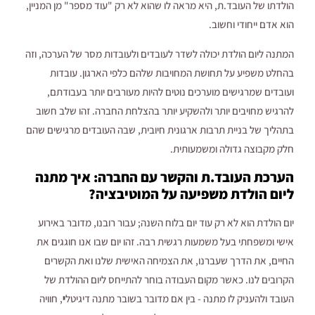
הולדתו של העובד.ת, היא מראה לו שהוא לא רק "עוד מספר" מן המניין,
הוא אדם ייחודי וחשוב.
המתנה ליום הולדת יכולה לשדר לעובדים ולעובדות מסר של הערכה, וזה
בהחלט משפיע על תחושת המחויבות שלהם כלפי הארגון. עובדות
ועובדים שמרגישים מוערכים נוטים להיות מעורבים יותר בעבודתם,
להרגיש מחויבים יותר ולהשקיע יותר בהצלחת החברה. זהו שלב חשוב
בתהליך של בניית תרבות ארגונית חיובית, שבה העובדים מרגישים שהם
חלק מקבוצה גדולה ומשמעותית.
הערכת העובד.ת והקשר עם החברה: איך מתנה
ליום הולדת משפיעה על המוטיבציה?
יום הולדת הוא לא רק עוד יום בלוח השנה; עבור רובנו, מדובר באירוע
אישי ומשפחתי בעל משמעות רגשית רבה. זהו יום שבו אנו חוגגים את
החיים, את הדרך שעברנו, את הצמיחה האישית שלנו ואת הקשרים
הקרובים לנו. כאשר מקום העבודה בוחר להתייחס ליום ההולדת של
העובד ולהעניק לו מתנה - בין אם מדובר בשובר מתנה דיגיטל
י
, חוויה