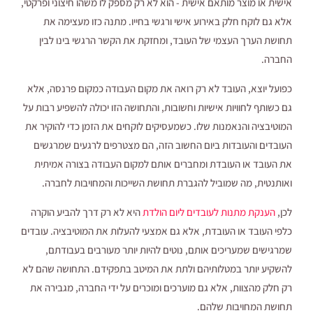
אישית או מוצר מותאם אישית - הוא לא רק מספק לו משהו חיצוני ופרקטי,
אלא גם לוקח חלק באירוע אישי ורגשי בחייו. מתנה כזו מעצימה את
תחושת הערך העצמי של העובד, ומחזקת את הקשר הרגשי בינו לבין
החברה.
כפועל יוצא, העובד לא רק רואה את מקום העבודה כמקום פרנסה, אלא
גם כשותף לחוויות אישיות וחשובות, והתחושה הזו יכולה להשפיע רבות על
המוטיבציה והנאמנות שלו. כשמעסיקים לוקחים את הזמן כדי להוקיר את
העובדים והעובדות ביום החשוב הזה, הם מצטרפים לרגעים שמרגשים
את העובד או העובדת ומחברים אותם למקום העבודה בצורה אמיתית
ואותנטית, מה שמוביל להגברת תחושת השייכות והמחויבות לחברה.
לכן,
הענקת מתנות לעובדים ליום הולדת
היא לא רק דרך להביע הוקרה
כלפי העובד או העובדת, אלא גם אמצעי להעלות את המוטיבציה. עובדים
שמרגישים שמעריכים אותם, נוטים להיות יותר מעורבים בעבודתם,
להשקיע יותר במטלותיהם ולתת את המיטב בתפקידם. התחושה שהם לא
רק חלק מהצוות, אלא גם מוערכים ומוכרים על ידי החברה, מגבירה את
תחושת המחויבות שלהם.