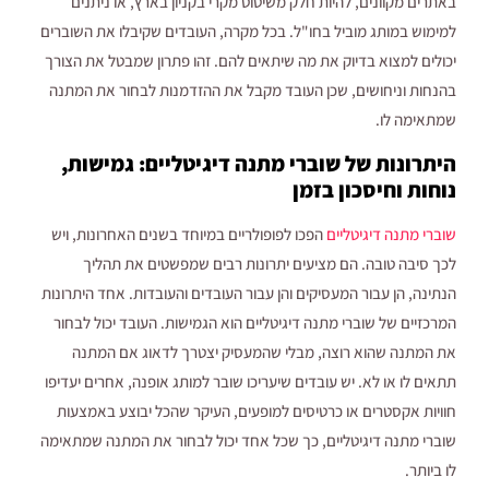
באתרים מקוונים, להיות חלק משיטוט מקרי בקניון בארץ, או ניתנים
למימוש במותג מוביל בחו"ל. בכל מקרה, העובדים שקיבלו את השוברים
יכולים למצוא בדיוק את מה שיתאים להם. זהו פתרון שמבטל את הצורך
בהנחות וניחושים, שכן העובד מקבל את ההזדמנות לבחור את המתנה
שמתאימה לו.
היתרונות של שוברי מתנה דיגיטליים: גמישות,
נוחות וחיסכון בזמן
שוברי מתנה דיגיטליים
הפכו לפופולריים במיוחד בשנים האחרונות, ויש
לכך סיבה טובה. הם מציעים יתרונות רבים שמפשטים את תהליך
הנתינה, הן עבור המעסיקים והן עבור העובדים והעובדות. אחד היתרונות
המרכזיים של שוברי מתנה דיגיטליים הוא הגמישות. העובד יכול לבחור
את המתנה שהוא רוצה, מבלי שהמעסיק יצטרך לדאוג אם המתנה
תתאים לו או לא. יש עובדים שיעריכו שובר למותג אופנה, אחרים יעדיפו
חוויות אקסטרים או כרטיסים למופעים, העיקר שהכל יבוצע באמצעות
שוברי מתנה דיגיטליים, כך שכל אחד יכול לבחור את המתנה שמתאימה
לו ביותר.