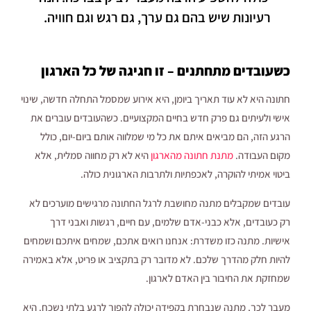
רעיונות שיש בהם גם ערך, גם רגש וגם חוויה.
כשעובדים מתחתנים – זו חגיגה של כל הארגון
חתונה היא לא עוד תאריך ביומן, היא אירוע שמסמל התחלה חדשה, שינוי
אישי ולעיתים גם פרק חדש בחיים המקצועיים. כשהעובדים עוברים את
הרגע הזה, הם מביאים איתם את כל מי שמלווה אותם ביום-יום, כולל
מקום העבודה.
מתנת חתונה מהארגון
היא לא רק מחווה סמלית, אלא
ביטוי אמיתי להוקרה, לאכפתיות ולתרבות הארגונית כולה.
עובדים שמקבלים מתנה מחושבת לרגל החתונה מרגישים מוערכים לא
רק כעובדים, אלא כבני-אדם שלמים, עם חיים, רגשות ואבני דרך
אישיות. מתנה כזו משדרת: אנחנו רואים אתכם, שמחים איתכם ושמחים
להיות חלק מהדרך שלכם. לא מדובר רק בתקציב או פריט, אלא באמירה
שמחזקת את החיבור בין האדם לארגון.
מעבר לכך, מתנה שנבחרת בקפידה יכולה להפוך לרגע בלתי נשכח. היא