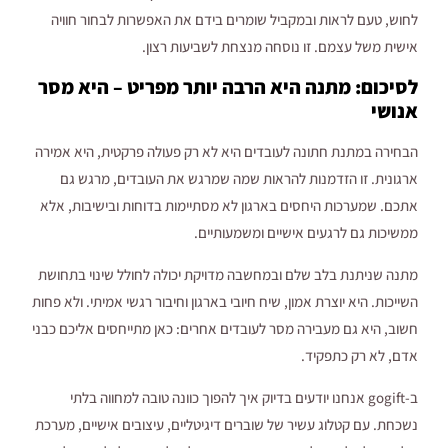
לחוש, טעם לראות ובמקביל שומרים בידם את האפשרות לבחור חוויה
אישית משל עצמם. זו נוסחה מנצחת לשביעות רצון.
לסיכום: מתנה היא הרבה יותר מפריט – היא מסר
אנושי
הבחירה במתנת חתונה לעובדים היא לא רק פעולה פרקטית, היא אמירה
ארגונית. זו הזדמנות להראות שמה שמרגש את העובדים, מרגש גם
אתכם. שמערכות היחסים בארגון לא מסתיימות בדוחות ובישיבות, אלא
ממשיכות גם לרגעים אישיים ומשמעותיים.
מתנה שניתנת בלב שלם ובמחשבה מדויקת יכולה לחולל שינוי בתחושת
השייכות. היא יוצרת אמון, שיח חיובי בארגון וחיבור רגשי אמיתי. ולא פחות
חשוב, היא גם מעבירה מסר לעובדים אחרים: כאן מתייחסים אליכם כבני
אדם, לא רק כתפקיד.
ב-gogift אנחנו יודעים בדיוק איך להפוך כוונה טובה למחווה בלתי
נשכחת. עם קטלוג עשיר של שוברים דיגיטליים, עיצובים אישיים, מערכת