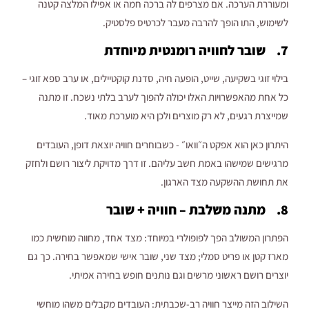
ומעוררת הערכה. אם מצרפים לה ברכה חמה או אפילו המלצה קטנה
לשימוש, התו הופך להרבה מעבר לכרטיס פלסטיק.
7. שובר לחוויה רומנטית מיוחדת
בילוי זוגי בשקיעה, שייט, הופעה חיה, סדנת קוקטיילים, או ערב ספא זוגי –
כל אחת מהאפשרויות האלו יכולה להפוך לערב בלתי נשכח. זו מתנה
שמייצרת רגעים, לא רק מוצרים ולכן היא מוערכת מאוד.
היתרון כאן הוא אפקט ה״וואו״ - כשבוחרים חוויה יוצאת דופן, העובדים
מרגישים שמישהו באמת חשב עליהם. זו דרך מדויקת ליצור רושם ולחזק
את תחושת ההשקעה מצד הארגון.
8. מתנה משלבת – חוויה + שובר
הפתרון המשולב הפך לפופולרי במיוחד: מצד אחד, מחווה מוחשית כמו
מארז קטן או פריט סמלי; מצד שני, שובר אישי שמאפשר בחירה. כך גם
יוצרים רושם ראשוני מרשים וגם נותנים חופש בחירה אמיתי.
השילוב הזה מייצר חוויה רב-שכבתית: העובדים מקבלים משהו מוחשי