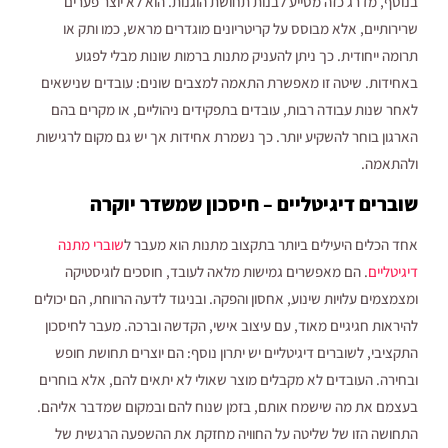
בנוסף, מדרג כזה מסייע לבנות תחושת הוגנות. הוא לא יוצר פערים
שרירותיים, אלא מבוסס על קריטריונים מוגדרים מראש, כמו ותק או
תרומה ייחודית. כך ניתן להעניק מתנות ברמות שונות מבלי לפגוע
באחידות. שיטה זו מאפשרת התאמה למצבים שונים: עובדים שנישאים
לאחר שנות עבודה רבות, עובדים בתפקידים ניהוליים, או מקרים בהם
הארגון בוחר להשקיע יותר. כך נשמרת אחידות אך יש גם מקום לרגישות
ולהתאמה.
שוברים דיגיטליים – חיסכון שמשדר יוקרה
אחד הכלים היעילים ביותר בתקצוב מתנות הוא מעבר ל
שוברי מתנה
דיגיטליים
. הם מאפשרים גמישות מלאה לעובד, חוסכים לוגיסטיקה
ומצמצמים עלויות שינוע, אחסון והפקה. ובניגוד לדעה הרווחת, הם יכולים
להיראות חגיגיים מאוד, עם עיצוב אישי, הקדשה וברכה. מעבר לחיסכון
התקציבי, לשוברים דיגיטליים יש יתרון נוסף: הם יוצרים תחושת חופש
ובחירה. העובדים לא מקבלים מוצר שאולי לא יתאים להם, אלא בוחרים
בעצמם את מה שישמח אותם, בזמן שנוח להם ובמקום שמדבר אליהם.
התחושה הזו של שליטה על החוויה מחזקת את ההשפעה הרגשית של