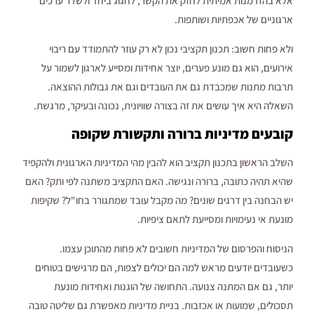
אלא בהזדמנות אמיתית לחזק את הקשר, לחגוג ביחד ולשדר ערכים
ארגוניים של אכפתיות ושותפות.
ולא פחות חשוב: תכנון תקציבי נכון לא רק עוזר להתמודד עם ריבוי
אירועים, הוא גם מונע פערים, יוצר אחידות ומסייע לארגון לשמור על
תרבות מתנות שמכבדת גם את העובדים וגם את גבולות ההוצאה.
השאלה היא איך עושים את זה בצורה שוויונית, נכונה ובעיקר, מרגשת.
קובעים מדיניות ברורה ותקשורת שקופה
השלב הראשון בתכנון תקציב הוא להבין מהי המדיניות הארגונית ולהקפיד
שהיא תהיה כתובה, ברורה ונגישה. האם התקציב משתנה לפי ותק? האם
יש הבחנה בין דרגים שונים? מה מקבל עובד שמתגורר בחו"ל? שקיפות
מונעת אי נעימויות ומסייעת לתאם ציפיות.
הניסוח והפרסום של המדיניות חשובים לא פחות מהתוכן עצמו.
כשעובדים יודעים מראש למה הם יכולים לצפות, הם מרגישים בטוחים
יותר, גם אם המתנה צנועה. התחושה של הוגנות ואחידות מונעת
תסכולים, שמועות או אכזבות. בניית מדיניות מאפשרת גם שליטה טובה