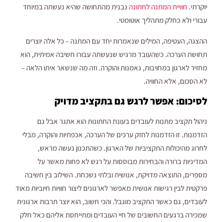
יוקרתי.
חוויית המתנה לחתונה
נבנית מהתחושה שהיא נעשתה במיוחד
עבורי ולא כחלק מתהליך אוטומטי.
ההצגה, העטיפה, המילים שנאמרות יחד עם המתנה – כל אלה יוצרים
תחושת הערכה. כשהעובד מרגיש שנעשתה עבורו חשיבה אמיתית, הוא
מחזיר לארגון במחויבות, נאמנות והוקרה. וזה מה שנשאר איתו הלאה –
לא הסכום, אלא החוויה.
לסיכום: אפשר לרגש גם בתקציב מדויק
ניהול תקציב מתנות לעובדים בעונת החתונות הוא אתגר אבל גם
הזדמנות. זו הזדמנות לחזק ערכים של הערכה, אכפתיות והוקרה, מבלי
לחרוג מהיכולות התקציביות של הארגון. כשהתכנון נעשה מראש,
המדיניות ברורה והבחירות מבוססות על רגש לא פחות מאשר על
מספרים, התוצאה מדויקת, אנושית ובלתי נשכחת. השילוב בין חשיבה
פרקטית לבין רגישות אנושית מאפשר לארגונים ליצור חוויות חיוביות מאוד
לעובדים, גם כאשר התקציב מוגבל. והכי חשוב, הוא יוצר תרבות ארגונית
שמכירה ברגעים החשובים של חיי העובדים ומתייחסת אליהם כאל חלק