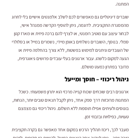
המתנה.
שוברים דיגיטליים גם מאפשרים לכם לשלב אלמנטים אישיים בלי לחרוג
מהמסגרת התקציבית. לדוגמה, ניתן להוסיף הקדשה ממנהל אישי,
לבחור עיצוב עם מוטיב רומנטי, או לצרף להם ברכה פיזית או מארז קטן
סמלי. בנוסף, השוברים נשלחים באופן מיידי, נשמרים במייל או בסלולרי
של העובדים וניתנים למימוש בפשטות, ללא צורך בהחלפה פיזית או
הגעה למקום כלשהו. עבור ארגונים בעלי עובדים פרושים גיאוגרפית,
מדובר בפתרון כמעט מושלם.
ניהול ריכוזי – חוסך ומייעל
ארגונים רבים שוכחים שכוח קנייה מרכזי הוא יתרון משמעותי. כשכל
המתנות מרוכזות דרך ספק אחד, ניתן לקבל תנאים טובים יותר, הנחות,
בונוסים ולעיתים אפילו תוספות ללא תשלום. ניהול ריכוזי גם מצמצם
טעויות, כפילויות ובזבוזי זמן.
מעבר לכך, ריכוז תהליך הרכש במקום אחד מאפשר גם בקרה תקציבית
טובה יותר – ניתן לעקוב אחר הוצאות בפועל, להשוות בין תקופות, לזהות