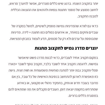
יותר בתקציב השנתי. ברגע שיש כללים מוגדרים, אפשר להיערך מראש,
לחשב ממוצע של מספר חתונות צפויות ולהתאים את ההוצאה הכללית
למבנה התקציב.
כדאי גם לוודא שהמדיניות גמישה מספיק לשינויים, למשל במקרה של
עובדים ותיקים במיוחד, או אירועים כפולים כמו חתונה + לידה. מדיניות
שמבוססת על ערכים ולא רק על סכומים, תדע לעמוד במבחן המציאות.
יוצרים מדרג גמיש לתקצוב מתנות
במקום תקציב אחיד לעובדים, כדאי לבנות מדרג פשוט שיאפשר
גמישות. לדוגמה: תקציב אחד לשובר בלבד, תקציב נוסף לשובר +מארז
סמלי ותקציב גבוה יותר למתנה מוחשית משמעותית או חוויה זוגית. גישה
כזו מאפשרת לארגון להתחשב בנסיבות האישיות של כל עובד, בין אם
מדובר בעובד חדש או ותיק, בתפקיד ניהולי או מקצועי, או באירוע
שמתרחש בתקופה יוצאת דופן. העובדים מקבלים את מה שמתאים להם
במסגרת כללים ברורים.