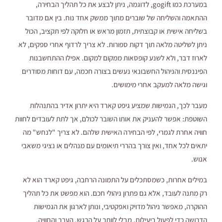
במערכת כמו gogift, לדוגמה, ניתן לבצע את כל תהליך הבחירה,
ההתאמה והשליחה של שוברים מתוך ממשק אחד נוח. בין אם מדובר
בשליחה אישית או קבוצתית, תזמון מראש או חלוקה לפי תקציב, הכול
ניתן לשליטה מלאה תוך דקות ספורות. לא צריך לרדוף אחרי ספקים, לא
לארוז דבר, ולא לשנע קופסאות ממקום למקום. אפילו ההתחשבנות
הפיננסית והניהול החשבונאי נעשים בצורה חכמה, עם דוחות מסודרים
וגישה מלאה למעקב אחרי מימושים.
מעבר לכך, הגמישות שמציע גיפט קארד היא יתרון אדיר בהתנהלות
השוטפת: אפשר להעניק את אותו השובר לכולם, אך לתת לעובדים לחוות
חוויה אחרת לגמרי, לפי הבחירה האישית שלהם. לא צריך "לנחש" מה
יתאים לכל אחד, ואין צורך בהררי תיאומים עם מנהלים או נציגי משאבי
אנוש.
במילים אחרות, כשמסתכלים על התמונה הרחבה, גיפט קארד הוא לא
רק מתנה לעובד, אלא גם פתרון ניהולי חכם. הוא מפשט את כל תהליך
ההוקרה, מאפשר ניהול מדויק ואפקטיבי, ונותן לארגון את הגמישות
הדרושה כדי לפעול ביעילות, מבלי לוותר על הרגש, הערך והחוויה.