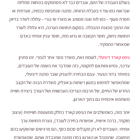
בעולם העבודה של היום, עובדים כבר לא מסתפקים במחוות סמליות
שנראות כמו עוד וי בטבלת הרווחה. מתנה שנתפסת ככפויה, שגרתית או
חסרת מעוף – כמו לוח שנה ממותג או מארז שי גנרי – עלולה לשדר בדיוק
את ההפך מכוונת ההנהלה. במקום תחושת הערכה, היא עלולה לעורר
תחושת ניתוק, חוסר הקשבה או גרוע מזה, חוסר עניין אמיתי באדם
שמאחורי התפקיד.
גיפט קארד דיגיטלי
, לעומת זאת, משדר מסר אחר לגמרי. זהו פתרון
עדכני, גמיש ומותאם לתקופה, כזה שמדבר את השפה של העובדים,
במיוחד בדור הצעיר. עצם הבחירה להעניק שובר מתנה דיגיטלי,
שמתאפשר למימוש במגוון רשתות ובאונליין, משדרת הבנה של הקצב
החדש של החיים, של תרבות הצריכה העכשווית ושל הצורך ביצירת חוויית
משתמש איכותית גם בתוך הארגון.
יותר מזה, כשמשלבים את הגיפט קארד כחלק ממעטפת חווייתית (עיצוב
מוקפד, ברכה אישית, אפשרות בחירה לעובד), נוצרת תחושת ערך
אמיתי. העובדים לא רק מקבלים סכום כסף, הם מרגישים שהשקיעו בהם
מחשבה. שהמנהל או הארגון בחרו מתנה שמכבדת אותם, שמאפשרת