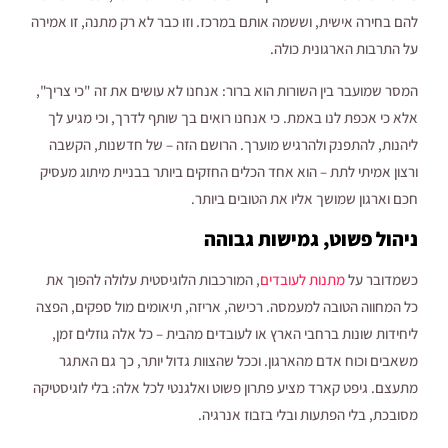
להם בחירה אישית, וששמה אותם במרכז. וזו כבר לא רק מתנה, זו אמירה
על התרבות הארגונית כולה.
המסר שמועבר בין השורות הוא ברור: אנחנו לא עושים את זה "כי צריך",
אלא כי אכפת לנו באמת. כי אנחנו רואים בך שותף לדרך, וכי מגיע לך
ליהנות, להתפנק ולהרגיש מוערך. הרושם הזה – של חדשנות, הקשבה
ורצון אמיתי לתת – הוא אחד הכלים החזקים ביותר בבניית מיתוג מעסיק
חכם וארגון שמושך אליו את הטובים ביותר.
ניהול פשוט, גמישות גבוהה
כשמדובר על
מתנות לעובדים
, המורכבות הלוגיסטית עלולה להפוך את
כל המחווה הטובה למעמסה. רכישה, אריזה, תיאומים מול ספקים, הפצה
ליחידות שונות ברחבי הארץ או לעובדים מהבית – כל אלה גוזלים זמן,
משאבים וכוח אדם מהארגון. וככל שהצוות גדול יותר, כך גם האתגר
מתעצם. גיפט קארד מציע פתרון פשוט ואלגנטי לכל אלה: בלי לוגיסטיקה
מסובכת, בלי הפתעות ובלי בזבוז אנרגיה.