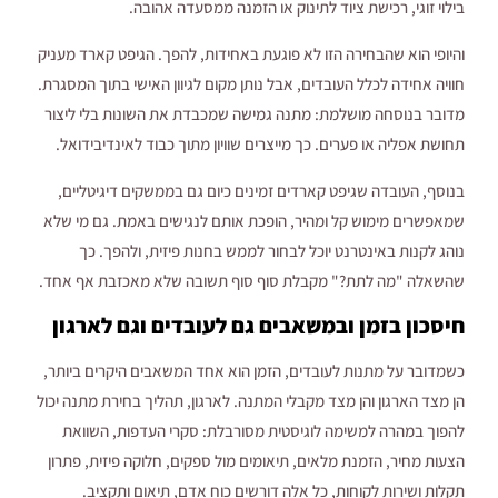
בילוי זוגי, רכישת ציוד לתינוק או הזמנה ממסעדה אהובה.
והיופי הוא שהבחירה הזו לא פוגעת באחידות, להפך. הגיפט קארד מעניק
חוויה אחידה לכלל העובדים, אבל נותן מקום לגיוון האישי בתוך המסגרת.
מדובר בנוסחה מושלמת: מתנה גמישה שמכבדת את השונות בלי ליצור
תחושת אפליה או פערים. כך מייצרים שוויון מתוך כבוד לאינדיבידואל.
בנוסף, העובדה שגיפט קארדים זמינים כיום גם בממשקים דיגיטליים,
שמאפשרים מימוש קל ומהיר, הופכת אותם לנגישים באמת. גם מי שלא
נוהג לקנות באינטרנט יוכל לבחור לממש בחנות פיזית, ולהפך. כך
שהשאלה "מה לתת?" מקבלת סוף סוף תשובה שלא מאכזבת אף אחד.
חיסכון בזמן ובמשאבים גם לעובדים וגם לארגון
כשמדובר על מתנות לעובדים, הזמן הוא אחד המשאבים היקרים ביותר,
הן מצד הארגון והן מצד מקבלי המתנה. לארגון, תהליך בחירת מתנה יכול
להפוך במהרה למשימה לוגיסטית מסורבלת: סקרי העדפות, השוואת
הצעות מחיר, הזמנת מלאים, תיאומים מול ספקים, חלוקה פיזית, פתרון
תקלות ושירות לקוחות, כל אלה דורשים כוח אדם, תיאום ותקציב.