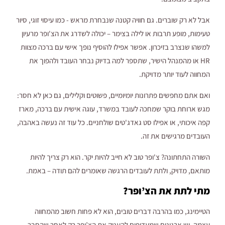
אבל לא רק שוברים. גם חוויה קטנה שנבחרת מראש - כמו עיסוי זוגי, סיור
טעימות, מופע תרבות או לילה בצימר – יכולה לשדרג את הצ'ופר מרעיון
למשהו שנצרב בזיכרון. אפשר אפילו להוסיף נופך אישי עם ברכה מצוות
HR או מהמנהל הישיר, שתספר למה בדיוק נבחר העובד ולהפוך את
המחווה לעוד יותר מדויקת.
ואם אתם מחפשים פתרונות יומיומיים, פשוטים וקלילים, גם כאן לא חסר:
מגש ארוחת בוקר שמחכה לעובד במשרד, עוגה אישית עם ברכה, מארז
קפה איכותי, או אפילו סט גאדג'טים שולחניים. כל עוד זה נעשה באהבה,
העובדים מרגישים את זה.
השורה התחתונה? צ'ופר טוב לא חייב להיות יקר. הוא רק צריך להיות
מותאם, מדויק, ולתת לעובדים הרגשה שאומרים להם תודה – באמת.
מתי לתת את הצ’ופר?
הטיימינג, כמו בהרבה דברים טובים, הוא לא פחות חשוב מהמחווה
עצמה. יש ארגונים שמעדיפים להעניק את הצ’ופר רק לאחר שהחבר