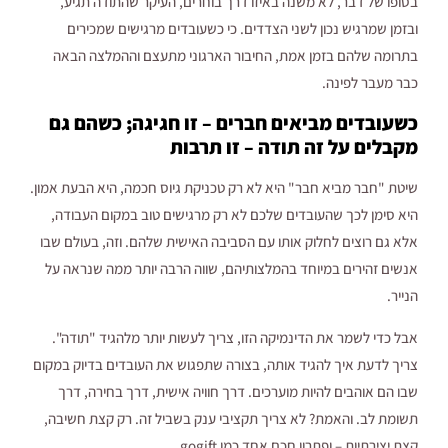
בסופו של דבר, לא משנה באיזו דרך בוחרים, העיקר שהתודה תגיע,
ובזמן שמרגיש נכון לשני הצדדים. כי כשעובדים מרגישים שמכירים
בתרומה שלהם בזמן אמת, החיבור הארגוני מתעצם וההמלצה הבאה
כבר מעבר לפינה.
כשעובדים מביאים חברים – זו חגיגה; כשהם גם
מקבלים על זה תודה – זו תרבות
שיטת "חבר מביא חבר" היא לא רק טכניקת גיוס חכמה, היא הבעת אמון.
היא סימן לכך שהעובדים שלכם לא רק מרגישים טוב במקום העבודה,
אלא גם רוצים לחלוק אותו עם הסביבה האישית שלהם. וזה, בעולם שבו
אנשים זהירים במיוחד בהמלצותיהם, שווה הרבה יותר ממה שנראה על
הנייר.
אבל כדי לשמר את הדינמיקה הזו, צריך לעשות יותר מלהגיד "תודה".
צריך לדעת איך להגיד אותה, בצורה שתפגוש את העובדים בדיוק במקום
שבו הם אוהבים להיות מוערכים. דרך חוויה אישית, דרך בחירה, דרך
תשומת לב. והאמת? לא צריך תקציבי ענק בשביל זה. רק קצת חשיבה,
קצת יצירתיות – ופתרון חכם אחד כמו gogift.