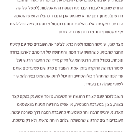
החדש שהובא לעבודה עבר את תקופת ההתאקלמות (למשל שלושה
חודשים), מתוך רצון לוודא שהגיוס אכן התברר כהצלחה ושיש התאמה
הדדית. במקרים כאלה, הצ’ופר נתפס כתגמול מבוסס תוצאה ויכול להיות
אף משמעותי יותר מבחינת ערכו או צורתו.
מצד שני, יש גישה הפוכה ולפיה כדאי לצ’פר את העובדים מיד עם קליטת
החבר שהביאו, כשהחוויה עוד חמה, והתחושה של תרומתם לארגון ברורה
ונוכחת. במודל הזה, הדגש הוא על חיזוק מיידי של החיבור הרגשי ועל
שימור תחושת ההוקרה בזמן אמת. העובדים מרגישים שמעריכים אותם
עוד לפני שהתהליך כולו הסתיים וזה יכול לחזק את המוטיבציה להמשיך
לשתף פעולה גם בעתיד.
חשוב לזכור שגם לצורת ההגשה יש חשיבות: צ’ופר שמוענק בטקס קצר
בצוות, בציון במערכת הפנימית, או אפילו בהודעה חגיגית בוואטסאפ
הארגוני, ירגיש הרבה יותר משמעותי מהעברת הטבה דרך מערכת יבשה.
העובדים רוצים להרגיש שהפעולה שלהם הייתה נראית, ולא רק נרשמה.