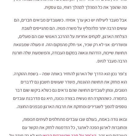
מה שהופך את כל המהלך למהלך רווחי, גם עסקית.
אבל מעבר ליעילות יש כאן ערך אמיתי. כשעובדים מביאים חברים, הם
עושים הרבה יותר מלהמליץ על משרה פנויה. הם מתגייסים לטובת
הצלחת הארגון, לוקחים אחריות על ההרכב האנושי שבו הם פועלים,
ומשדרים: אני לא רק שכיר, אני חלק מהמקום הזה. זו פעולה שמבטאת
תחושת שייכות, הזדהות וגאווה במקום העבודה, והמשמעות שלה חורגת
הרבה מעבר לגיוס.
צ'ופר נכון הוא הדרך של הארגון להחזיר באותה שפה – בשפת ההוקרה.
הוא מחזק את תחושת ההוגנות, משדר שעושים חשבון גם לדברים
הטובים, ונותן לעובדים תחושה שהם נראים גם כשלא ביקשו שום דבר
בתמורה. כשההוקרה הזו נעשית בצורה נכונה, היא גם מדרבנת עובדים
נוספים להפוך לשגרירים ומחזקת את תרבות הארגון מבפנים החוצה.
ובואו נודה באמת, בעולם שבו עובדים מתחלפים לעיתים תכופות,
ומחוברות לארגון הפכה לאתגר, כל הזדמנות לחזק את הקשר עם
העובדים היא זהב.
הצ'ופר על חבר שהעובדים הביאו
הוא לא רק תודה על