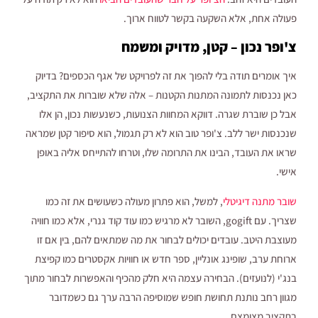
פעולה אחת, אלא השקעה בקשר לטווח ארוך.
צ'ופר נכון – קטן, מדויק ומשמח
איך אומרים תודה בלי להפוך את זה לפרויקט של אגף הכספים? בדיוק
כאן נכנסות לתמונה המתנות הקטנות – אלה שלא שוברות את התקציב,
אבל כן שוברת שגרה. דווקא המחוות הצנועות, כשנעשות נכון, הן אלו
שנכנסות ישר ללב. צ'ופר טוב הוא לא רק תגמול, הוא סיפור קטן שמראה
שראו את העובד, הבינו את התרומה שלו, וטרחו להתייחס אליה באופן
אישי.
שובר מתנה דיגיטלי
, למשל, הוא פתרון מעולה כשעושים את זה כמו
שצריך. עם gogift, השובר לא מרגיש כמו עוד קוד גנרי, אלא כמו חוויה
מעוצבת היטב. עובדים יכולים לבחור את מה שמתאים להם, בין אם זו
ארוחת ערב, שופינג אונליין, ספר חדש או חוויות אקסטרים כמו קפיצת
בנג'י (לנועזים). הבחירה עצמה היא חלק מהכיף והאפשרות לבחור מתוך
מגוון רחב נותנת תחושת חופש שמוסיפה הרבה ערך גם כשמדובר
בתקציב מצומצם.