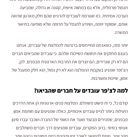
תגמול פורמלית, אלא גם במחווה אישית, קטנה או גדולה, שמביעה
הערכה אמיתית. כזו שגורמת לעובדים להרגיש שהם חלק מארגון שרואה
אותם, שמוקיר יוזמה, ושיודע לתגמל על תרומה שלא מופיעה בתיאור
המשרה.
יותר מזה, כשאנחנו מתייחסים ברצינות להמלצות של עובדים, אנחנו
בעצם מחזקים את תחושת השייכות שלהם. כי עובדים שמביאים חברים
הם לא רק שגרירים, הם יוצרים את התרבות הארגונית מבפנים. לכן,
הצ'ופר שמגיע בעקבות ההמלצה הוא לא רק גמול, הוא חלק ממעגל של
אמון, שייכות ומעורבות.
למה לצ'פר עובדים על חברים שהביאו?
קודם כל, כי זה פשוט משתלם. המלצות פנים-ארגוניות הן אחת הדרכים
היעילות ביותר לגייס עובדים איכותיים, כאלה שמגיעים עם חותמת אמון
מבפנים, שמכירים מבעוד מועד את האופי של החברה ושכבר עברו סינון
אנושי בסיסי. ברוב המקרים, עובדים שמגיעים דרך חברים משתלבים
מהר יותר, נוטים להישאר לאורך זמן ומציגים רמת מחויבות גבוהה יותר,