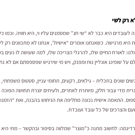
א רק לשי
 לעובדים היא כבר לא “שי חג” שמסמנים עליו וי, היא חוויה. וכמו כל
ת היא מרגישה. כשאנחנו אומרים “אישית”, אנחנו לא מתכוונים רק 
: לאורח החיים שלו, להרגלי הצריכה שלו, למה שעושה לו נעים בסוף
לם על שופינג אונליין נוח ומפנק, ויש מי שירגיש שפספסתם אם לא 
ים שונים בתכלית – גילאים, רקעים, תחומי עניין, סטטוס משפחתי, 
רית מדי עבור חלק, מיותרת לאחרים, ולעיתים יוצרת תחושה הפוכה 
וס. התאמה אישית נכונה מחליפה את הניחוש בהבנה, ואת “הזמנו
ם והצרכים של כל עובד ועובדת.
רדיגמה: לחשוב מתנה כ”מוצר” שמלווה בסיפור ובהקשר – מתי היא נ