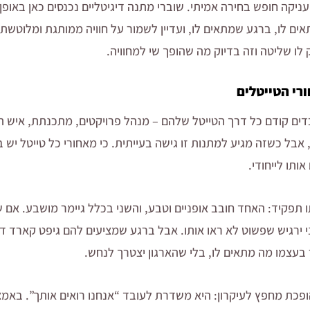
מעניקה חופש בחירה אמיתי. שוברי מתנה דיגיטליים נכנסים כאן באופ
ם לו, ברגע שמתאים לו, ועדיין לשמור על חוויה ממותגת ומלוטשת 
לו שליטה וזה בדיוק מה שהופך שי למחוויה.
רי הטייטלים
דים קודם כל דרך הטייטל שלהם – מנהל פרויקטים, מתכנתת, איש תפ
בל כשזה מגיע למתנות זו גישה בעייתית. כי מאחורי כל טייטל יש ב
ותו לייחודי.
 תפקיד: האחד חובב אופניים וטבע, והשני בכלל גיימר מושבע. אם ש
י ירגיש שפשוט לא ראו אותו. אבל ברגע שמציעים להם גיפט קארד די
 בעצמו מה מתאים לו, בלי שהארגון יצטרך לנחש.
ופכת מחפץ לעיקרון: היא משדרת לעובד “אנחנו רואים אותך”. באמצ