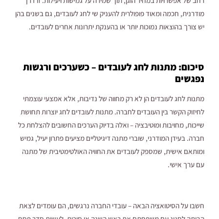
רחב של אפשרויות במחיר הוגן, תוך שמירה על גמישות ויעילות. זו דרך
מודרנית, חכמה ומאוד פופולרית להעניק שי לחג לעובדים, גם בשנים בהן
יש צורך בהוצאות נמוכות יותר או בהענקת יתרונות אחרים לעובדים.
סיכום: מתנות לחג לעובדים – כשערכים ורגשות
נפגשים
מתנות לחג לעובדים הן לא רק מחווה של נדיבות, אלא אמצעי עוצמתי
לחיזוק הקשר בין העובדים לחברה. מתנות לעובדים לחג יוצרות תחושת
שייכות, מחויבות ומוטיבציה – ואלה בדיוק הערכים החשובים להצלחת כל
חברה. בעידן המודרני, שוברי מתנה דיגיטליים מציעים פתרון יעיל, גמיש
ומותאם אישית, שמספק לעובדים את החוויה האולטימטיבית של מתנה
עם ערך אישי.
חשבו על הסיטואציה הבאה – עובדי החברה נרגשים, הם עומדים לצאת
הביתה לחגוג עם משפחתם את ראש השנה או סוכות, לעשות סדר פסח