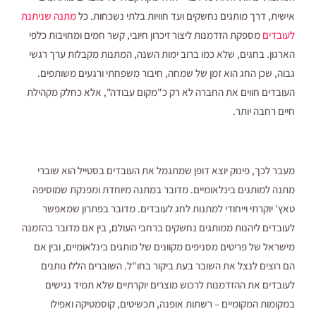
אישית, דרך מותגים נחשקים ועד חוויות בלתי נשכחות. כל
מתנה שניתנת
לעובדים
מספקת הזדמנות ליצור זיכרון חיובי, קשר חמים ומחויבות כלפי
הארגון. בחגים, שלא כמו ברוב ימות השנה, המתנות מקבלות ערך רגשי
גבוה, שכן החג הוא זמן של שמחה, חיבור משפחתי ורגעים משותפים.
העובדים חווים את החברה לא רק כ"מקום עבודה", אלא כחלק מקהילת
חיים רחבה יותר.
מעבר לכך, פינוק יוצא דופן שמתגמל את העובדים בסטייל הוא שוברי
מתנה למותגים בינלאומיים. מדובר במתנה מיוחדת ומפנקת שמוסיפה
טאץ' יוקרתי וייחודי למתנות לחג לעובדים. מדובר בפתרון שמאפשר
לעובדים ליהנות ממותגים נחשקים ברחבי העולם, בין אם מדובר בהזמנה
מישראל של פריטים מסניפים מקוונים של מותגים בינלאומיים, ובין אם
הם רוצים לנצל את השובר בעת ביקור בחו"ל. השוברים הללו נותנים
לעובדים את ההזדמנות לרכוש מוצרים יוקרתיים שלא תמיד נגישים
במקומות המקומיים – רשתות אופנה, תכשיטים, קוסמטיקה ואפילו